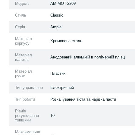
Модель
AM-MOT-220V
Стиль
Classic
Серія
Ampia
Матеріал
Xромована сталь
корпусу
Матеріал
Анодований алюміній в полімерній плівці
валиків
Матеріал
Пластик
ручки
Тип управління
Електричний
Тип роботи
Розкачування тіста та нарізка пасти
Рівнів
регулювання
10
товщини
Максимальна