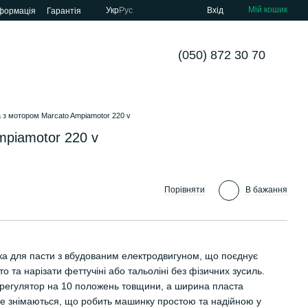
Мій кошик
Укр
Рус
Вхід
нформація
Гарантія
(050) 872 30 70
 з мотором Marcato Ampiamotor 220 v
mpiamotor 220 v
Порівняти
В бажання
а для пасти з вбудованим електродвигуном, що поєднує
сто та нарізати феттучіні або тальоліні без фізичних зусиль.
є регулятор на 10 положень товщини, а ширина пласта
не знімаються, що робить машинку простою та надійною у