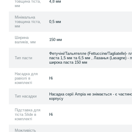
товщина тіста,
4,8 мм
мм
Мінімальна
товщина тіста,
0,5 мм
мм
Ширина
150 мм
валиків, мм
Фетучіні/Тальятелле (Fettuccine/Tagliatelle)- 
Тип пасти
паста 1,5 мм та 6,5 мм , Лазанья (Lasagne) - 
широка паста 150 мм
Насадка для
равіолі в
Ні
комплекті
Насадка серії Ampia не знімається - є частин
Тип насадки
корпусу
Підставка для
тіста Slide в
Ні
комплекті
Можливість