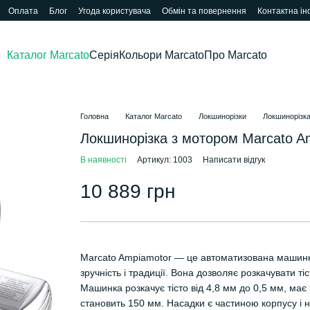
Оплата
Блог
Угода користувача
Обмін та повернення
Контактна і
Каталог Marcato
Серія
Кольори Marcato
Про Marcato
Головна
Каталог Marcato
Локшинорізки
Локшинорізка
Локшинорізка з мотором Marcato A
В наявності
Артикул: 1003
Написати відгук
10 889 грн
Marcato Ampiamotor — це автоматизована машинк
зручність і традиції. Вона дозволяє розкачувати ті
Машинка розкачує тісто від 4,8 мм до 0,5 мм, ма
становить 150 мм. Насадки є частиною корпусу і 