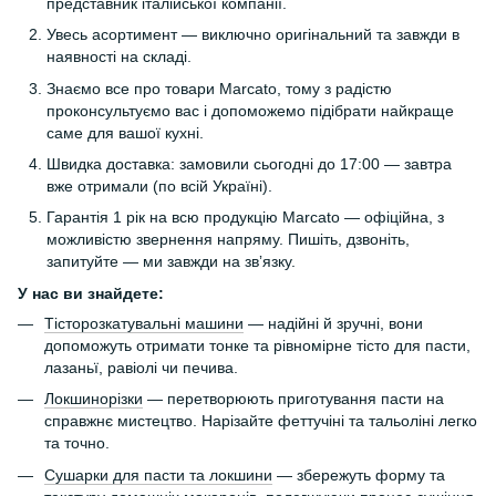
представник італійської компанії.
Увесь асортимент — виключно оригінальний та завжди в
наявності на складі.
Знаємо все про товари Marcato, тому з радістю
проконсультуємо вас і допоможемо підібрати найкраще
саме для вашої кухні.
Швидка доставка: замовили сьогодні до 17:00 — завтра
вже отримали (по всій Україні).
Гарантія 1 рік на всю продукцію Marcato — офіційна, з
можливістю звернення напряму. Пишіть, дзвоніть,
запитуйте — ми завжди на звʼязку.
У нас ви знайдете:
Тісторозкатувальні машини
— надійні й зручні, вони
допоможуть отримати тонке та рівномірне тісто для пасти,
лазаньї, равіолі чи печива.
Локшинорізки
— перетворюють приготування пасти на
справжнє мистецтво. Нарізайте феттучіні та тальоліні легко
та точно.
Сушарки для пасти та локшини
— збережуть форму та