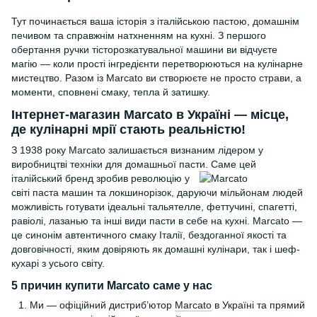
Тут починається ваша історія з італійською пастою, домашнім
печивом та справжнім натхненням на кухні. З першого
обертання ручки тісторозкатувальної машини ви відчуєте
магію — коли прості інгредієнти перетворюються на кулінарне
мистецтво. Разом із Marcato ви створюєте не просто страви, а
моменти, сповнені смаку, тепла й затишку.
Інтернет-магазин Marcato в Україні
— місце,
де кулінарні мрії стають реальністю!
З 1938 року Marcato залишається визнаним лідером у
виробництві техніки для домашньої пасти.
Саме цей
італійський бренд зробив революцію у
світі паста машин та локшинорізок, даруючи мільйонам людей
можливість готувати ідеальні тальятелле, феттучині, спагетті,
равіолі, лазанью та інші види пасти в себе на кухні. Marcato —
це синонім автентичного смаку Італії, бездоганної якості та
довговічності, яким довіряють як домашні кулінари, так і шеф-
кухарі з усього світу.
5 причин купити Marcato саме у нас
Ми — офіційний дистриб’ютор
Marcato
в Україні та прямий