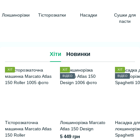
Локшинорізки
Тісторозкатки
Насадки
Сушки для
пасти
Хіти
Новинки
ХІТ
ХІТ
ХІТ
ВІДЕО
ВІДЕО
Тісторозкаточна
Локшинорізка Marcato
Насадка дл
машинка Marcato Atlas
Atlas 150 Design
локшинорізк
150 Roller
Spaghetti
5 449 грн