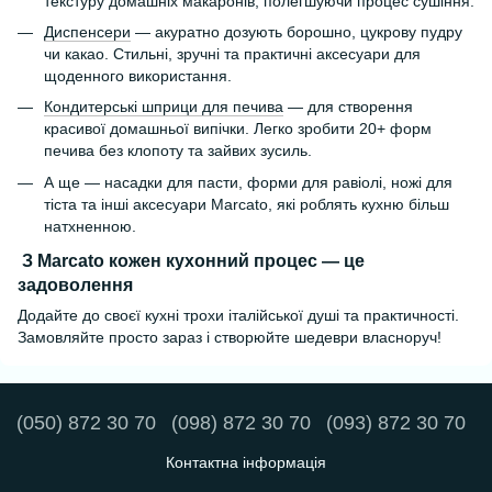
текстуру домашніх макаронів, полегшуючи процес сушіння.
Диспенсери
— акуратно дозують борошно, цукрову пудру
чи какао. Стильні, зручні та практичні аксесуари для
щоденного використання.
Кондитерські шприци для печива
— для створення
красивої домашньої випічки. Легко зробити 20+ форм
печива без клопоту та зайвих зусиль.
А ще — насадки для пасти, форми для равіолі, ножі для
тіста та інші аксесуари Marcato, які роблять кухню більш
натхненною.
З Marcato кожен кухонний процес — це
задоволення
Додайте до своєї кухні трохи італійської душі та практичності.
Замовляйте просто зараз і створюйте шедеври власноруч!
(050) 872 30 70
(098) 872 30 70
(093) 872 30 70
Контактна інформація