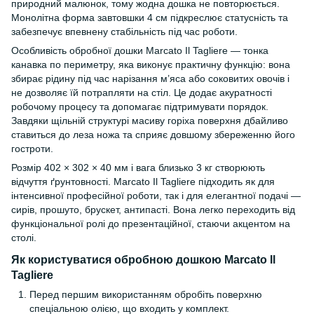
природний малюнок, тому жодна дошка не повторюється.
Монолітна форма завтовшки 4 см підкреслює статусність та
забезпечує впевнену стабільність під час роботи.
Особливість обробної дошки Marcato Il Tagliere — тонка
канавка по периметру, яка виконує практичну функцію: вона
збирає рідину під час нарізання м’яса або соковитих овочів і
не дозволяє їй потрапляти на стіл. Це додає акуратності
робочому процесу та допомагає підтримувати порядок.
Завдяки щільній структурі масиву горіха поверхня дбайливо
ставиться до леза ножа та сприяє довшому збереженню його
гостроти.
Розмір 402 × 302 × 40 мм і вага близько 3 кг створюють
відчуття ґрунтовності. Marcato Il Tagliere підходить як для
інтенсивної професійної роботи, так і для елегантної подачі —
сирів, прошуто, брускет, антипасті. Вона легко переходить від
функціональної ролі до презентаційної, стаючи акцентом на
столі.
Як користуватися обробною дошкою Marcato Il
Tagliere
Перед першим використанням обробіть поверхню
спеціальною олією, що входить у комплект.