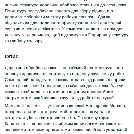
щільна структура деревини дбайливо ставиться до леза ножа.
По контуру передбачена канавка для збору рідини, що
допомагає зберігати чистоту робочої поверхні. Дошка
підходить як для щоденного приготування, так і для подачі
сирів чи м’ясних делікатесів. У комплекті додається олія для
догляду за деревиною, щоб підтримувати її природну текстуру
та глибину кольору.
Опис
Дерев’яна обробна дошка — невід’ємний елемент кухні, що
поєднує практичність, естетику та щоденну зручність у роботі.
Саме на ній народжується кожна страва: від ранкової нарізки
овочів до вечірньої подачі сирів і м’ясних делікатесів. Але чи
може звичайна дошка стати повноцінним професійним
інструментом, який змінює відчуття від роботи на кухні?
Marcato Il Tagliere — це частина колекції
Heritage
від Marcato,
створена для тих, хто цінує майстерність і натуральні
матеріали. Дошка виготовлена в Італії з масиву горіха
Каналетто — деревини з глибоким коричневим відтінком та
виразними темними прожилками. Кожен виріб має унікальний