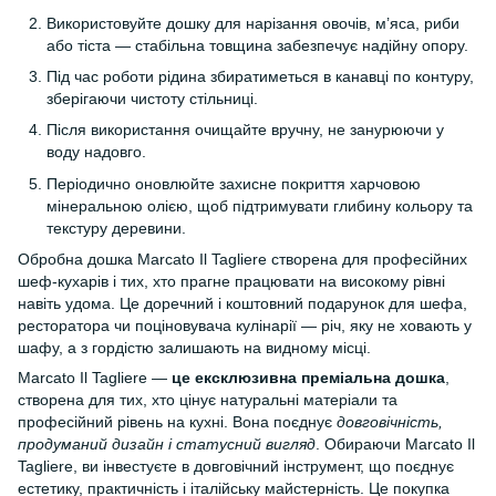
Використовуйте дошку для нарізання овочів, м’яса, риби
або тіста — стабільна товщина забезпечує надійну опору.
Під час роботи рідина збиратиметься в канавці по контуру,
зберігаючи чистоту стільниці.
Після використання очищайте вручну, не занурюючи у
воду надовго.
Періодично оновлюйте захисне покриття харчовою
мінеральною олією, щоб підтримувати глибину кольору та
текстуру деревини.
Обробна дошка Marcato Il Tagliere створена для професійних
шеф-кухарів і тих, хто прагне працювати на високому рівні
навіть удома. Це доречний і коштовний подарунок для шефа,
ресторатора чи поціновувача кулінарії — річ, яку не ховають у
шафу, а з гордістю залишають на видному місці.
Marcato Il Tagliere —
це ексклюзивна преміальна дошка
,
створена для тих, хто цінує натуральні матеріали та
професійний рівень на кухні. Вона поєднує
довговічність,
продуманий дизайн і статусний вигляд
. Обираючи Marcato Il
Tagliere, ви інвестуєте в довговічний інструмент, що поєднує
естетику, практичність і італійську майстерність. Це покупка