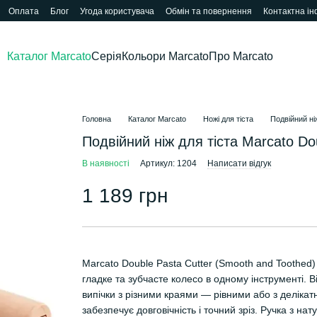
Оплата
Блог
Угода користувача
Обмін та повернення
Контактна і
Каталог Marcato
Серія
Кольори Marcato
Про Marcato
Головна
Каталог Marcato
Ножі для тіста
Подвійний ні
Подвійний ніж для тіста Marcato Do
В наявності
Артикул: 1204
Написати відгук
1 189 грн
Marcato Double Pasta Cutter (Smooth and Toothed)
гладке та зубчасте колесо в одному інструменті. 
випічки з різними краями — рівними або з делікат
забезпечує довговічність і точний зріз. Ручка з н