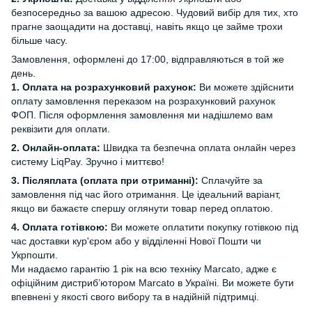
безпосередньо за вашою адресою. Чудовий вибір для тих, хто
прагне заощадити на доставці, навіть якщо це займе трохи
більше часу.
Замовлення, оформлені до 17:00, відправляються в той же
день.
1. Оплата на розрахунковий рахунок:
Ви можете здійснити
оплату замовлення переказом на розрахунковий рахунок
ФОП. Після оформлення замовлення ми надішлемо вам
реквізити для оплати.
2. Онлайн-оплата:
Швидка та безпечна оплата онлайн через
систему LiqPay. Зручно і миттєво!
3. Післяплата (оплата при отриманні):
Сплачуйте за
замовлення під час його отримання. Це ідеальний варіант,
якщо ви бажаєте спершу оглянути товар перед оплатою.
4. Оплата готівкою:
Ви можете оплатити покупку готівкою під
час доставки кур'єром або у відділенні Нової Пошти чи
Укрпошти.
Ми надаємо гарантію 1 рік на всю техніку Marcato, адже є
офіційним дистриб’ютором Marcato в Україні. Ви можете бути
впевнені у якості свого вибору та в надійній підтримці.