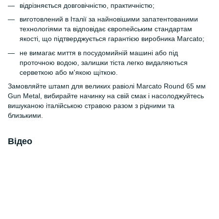
відрізняється довговічністю, практичністю;
виготовлений в Італії за найновішими запатентованими
технологіями та відповідає європейським стандартам
якості, що підтверджується гарантією виробника Marcato;
не вимагає миття в посудомийній машині або під
проточною водою, залишки тіста легко видаляються
серветкою або м'якою щіткою.
Замовляйте штамп для великих равіолі Marcato Round 65 мм
Gun Metal, вибирайте начинку на свій смак і насолоджуйтесь
вишуканою італійською стравою разом з рідними та
близькими.
Відео