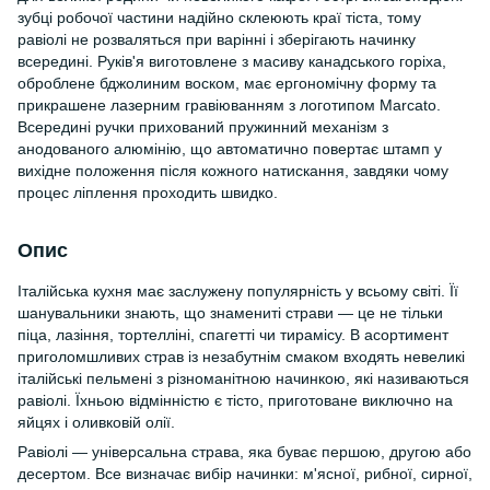
зубці робочої частини надійно склеюють краї тіста, тому
равіолі не розваляться при варінні і зберігають начинку
всередині. Руків'я виготовлене з масиву канадського горіха,
оброблене бджолиним воском, має ергономічну форму та
прикрашене лазерним гравіюванням з логотипом Marcato.
Всередині ручки прихований пружинний механізм з
анодованого алюмінію, що автоматично повертає штамп у
вихідне положення після кожного натискання, завдяки чому
процес ліплення проходить швидко.
Опис
Італійська кухня має заслужену популярність у всьому світі. Її
шанувальники знають, що знамениті страви — це не тільки
піца, лазіння, тортелліні, спагетті чи тирамісу. В асортимент
приголомшливих страв із незабутнім смаком входять невеликі
італійські пельмені з різноманітною начинкою, які називаються
равіолі. Їхньою відмінністю є тісто, приготоване виключно на
яйцях і оливковій олії.
Равіолі — універсальна страва, яка буває першою, другою або
десертом. Все визначає вибір начинки: м'ясної, рибної, сирної,