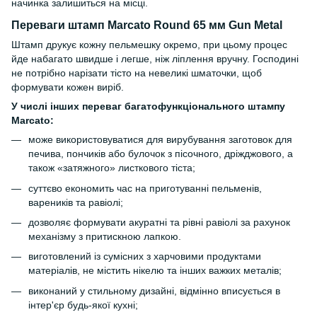
начинка залишиться на місці.
Переваги штамп Marcato Round 65 мм Gun Metal
Штамп друкує кожну пельмешку окремо, при цьому процес
йде набагато швидше і легше, ніж ліплення вручну. Господині
не потрібно нарізати тісто на невеликі шматочки, щоб
формувати кожен виріб.
У числі інших переваг багатофункціонального штампу
Marcato:
може використовуватися для вирубування заготовок для
печива, пончиків або булочок з пісочного, дріжджового, а
також «затяжного» листкового тіста;
суттєво економить час на приготуванні пельменів,
вареників та равіолі;
дозволяє формувати акуратні та рівні равіолі за рахунок
механізму з притискною лапкою.
виготовлений із сумісних з харчовими продуктами
матеріалів, не містить нікелю та інших важких металів;
виконаний у стильному дизайні, відмінно вписується в
інтер'єр будь-якої кухні;