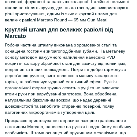
овочевої, фруктової та навіть шоколадної. Італійські пельмені
ніколи не ліплять вручну, для цього господині використовують
різні пристосування, одним із яких є круглий штамп для
великих равіолі Marcato Round — 65 мм Gun Metal.
Круглий штамп для великих равіолі від
Marcato
Робоча частина штампу виконана з хромованої сталі та
оснащена гострими зигзагоподібними зубами. На металеву
основу методом вакуумного напилення нанесено PVD
покриття кольору збройової сталі для захисту від появи іржі,
подряпин та інших пошкоджень. Покриття добре гармонує з
дерев'яною ручкою, виготовленою з масиву канадського
горіха, та забезпечує чудовий естетичний ефект. Руків'я
ергономічної форми зручно лежить в руці та не викликає
втоми руки при вирубуванні заготовок. Вона оброблена
натуральним бджолиним воском, що надає деревині
шовковистості та запобігати стиранню поверхні, появу
патогенних мікроорганізмів і утворення цвілі.
Прикрасою пристосування є красиве лазерне гравіювання з
логотипом Marcato, нанесене на руків'я і надає йому особливу
особливість. Штамп оснащений пружинним механізмом, що