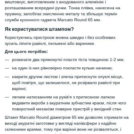
виштовхує, виготовленим з анодованого алюмінію і
розташованим всередині ручки. Тонка плівка, нанесена на
пружину, запобігає окисленню металу та збільшує термін
служби кухонного гаджета Marcato Round 65 мм.
Як користуватися штампом?
Користуючись пристроєм можна швидко і без особливих
зусиль ліпити равіолі, пельмені або вареники.
Для цього потрібно:
розкачати два прямокутні пласти тіста товщиною 1-2 мм;
на один із них рівномірно покласти кульки начинки;
накрити другим листом і злегка притиснути опуклі місця,
щоб повітря, що залишилося, не розірвало равіолі при
варінні;
легким натисканням на руків'я з притискною лапкою
видавити вироби з акуратним зубчастим краєм, після чого
поворотний механізм поверне пристрій у вихідний стан.
Штамп Marcato Round діаметром 65 мм дозволяє отримати на
виході акуратні заготовки у вигляді напівсфери з надійно
склеєними краями, тому при варінні вони не розваляться, і