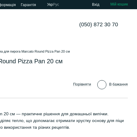
Мій кошик
Укр
Рус
Вхід
нформація
Гарантія
(050) 872 30 70
а для пирога Marcato Round Pizza Pan 20 см
Round Pizza Pan 20 см
Порівняти
В бажання
n 20 см — практичне рішення для домашньої випічки.
оділяє тепло, що допомагає отримати хрустку основу для піци
о використання та різних рецептів.