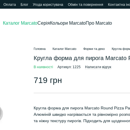
Оплата
Блог
Угода користувача
Обмін та повернення
Контактна і
Каталог Marcato
Серія
Кольори Marcato
Про Marcato
Головна
Каталог Marcato
Форми та деко
Кругла форм
Кругла форма для пирога Marcato 
В наявності
Артикул: 1225
Написати відгук
719 грн
Кругла форма для пирога Marcato Round Pizza Pa
Алюміній швидко нагрівається та рівномірно розп
та ніжну текстуру пирогів. Підходить для щоденног