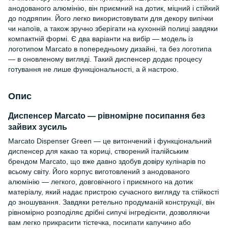
анодованого алюмінію, він приємний на дотик, міцний і стійкий
до подряпин. Його легко використовувати для декору випічки
чи напоїв, а також зручно зберігати на кухонній полиці завдяки
компактній формі. Є два варіанти на вибір — модель із
логотипом Marcato в попередньому дизайні, та без логотипа
— в оновленому вигляді. Такий диспенсер додає процесу
готування не лише функціональності, а й настрою.
Опис
Диспенсер Marcato — рівномірне посипання без
зайвих зусиль
Marcato Dispenser Green — це витончений і функціональний
диспенсер для какао та кориці, створений італійським
брендом Marcato, що вже давно здобув довіру кулінарів по
всьому світу. Його корпус виготовлений з анодованого
алюмінію — легкого, довговічного і приємного на дотик
матеріалу, який надає пристрою сучасного вигляду та стійкості
до зношування. Завдяки ретельно продуманій конструкції, він
рівномірно розподіляє дрібні сипучі інгредієнти, дозволяючи
вам легко прикрасити тістечка, посипати капучино або