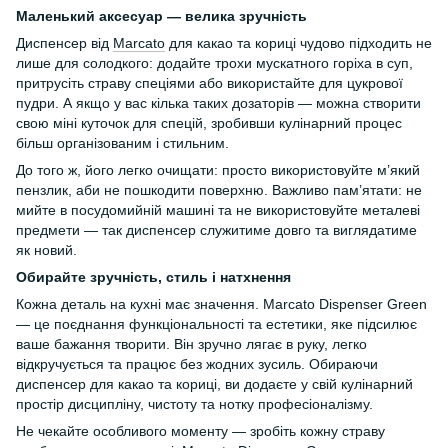
Маленький аксесуар — велика зручність
Диспенсер від
Marcato
для какао та кориці чудово підходить не
лише для солодкого: додайте трохи мускатного горіха в суп,
притрусіть страву спеціями або використайте для цукрової
пудри. А якщо у вас кілька таких дозаторів — можна створити
свою міні куточок для спецій, зробивши кулінарний процес
більш організованим і стильним.
До того ж, його легко очищати: просто використовуйте м’який
пензлик, аби не пошкодити поверхню. Важливо пам’ятати: не
мийте в посудомийній машині та не використовуйте металеві
предмети — так диспенсер служитиме довго та виглядатиме
як новий.
Обирайте зручність, стиль і натхнення
Кожна деталь на кухні має значення. Marcato Dispenser Green
— це поєднання функціональності та естетики, яке підсилює
ваше бажання творити. Він зручно лягає в руку, легко
відкручується та працює без жодних зусиль. Обираючи
диспенсер для какао та кориці, ви додаєте у свій кулінарний
простір дисципліну, чистоту та нотку професіоналізму.
Не чекайте особливого моменту — зробіть кожну страву