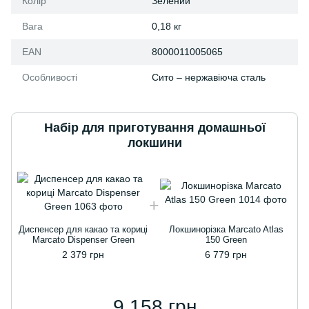
Колір
Зелений
Вага
0,18 кг
EAN
8000011005065
Особливості
Сито – нержавіюча сталь
Набір для приготування домашньої
локшини
Д
Диспенсер для какао та кориці
Локшинорізка Marcato Atlas
Marcato Dispenser Green
150 Green
2 379 грн
6 779 грн
9 158 грн