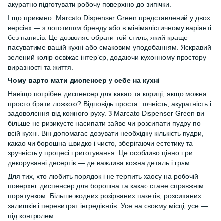
акуратно підготувати робочу поверхню до випічки.
І що приємно: Marcato Dispenser Green представлений у двох
версіях — з логотипом бренду або в мінімалістичному варіанті
без написів. Це дозволяє обрати той стиль, який краще
пасуватиме вашій кухні або смаковим уподобанням. Яскравий
зелений колір освіжає інтер’єр, додаючи кухонному простору
виразності та життя.
Чому варто мати диспенсер у себе на кухні
Навіщо потрібен
диспенсер
для какао та кориці, якщо можна
просто брати ложкою? Відповідь проста: точність, акуратність і
задоволення від кожного руху. З Marcato Dispenser Green ви
більше не ризикуєте насипати зайве чи розсипати пудру по
всій кухні. Він допомагає дозувати необхідну кількість пудри,
какао чи борошна швидко і чисто, зберігаючи естетику та
зручність у процесі приготування. Це особливо цінно при
декоруванні десертів — де важлива кожна деталь і грам.
Для тих, хто любить порядок і не терпить хаосу на робочій
поверхні, диспенсер для борошна та какао стане справжнім
порятунком. Більше жодних розірваних пакетів, розсипаних
залишків і перевитрат інгредієнтів. Усе на своєму місці, усе —
під контролем.