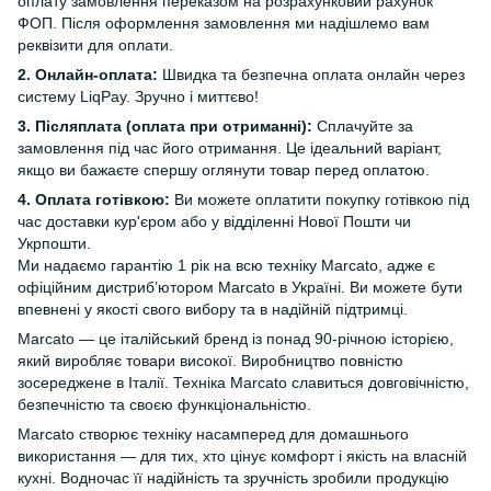
оплату замовлення переказом на розрахунковий рахунок
ФОП. Після оформлення замовлення ми надішлемо вам
реквізити для оплати.
2. Онлайн-оплата:
Швидка та безпечна оплата онлайн через
систему LiqPay. Зручно і миттєво!
3. Післяплата (оплата при отриманні):
Сплачуйте за
замовлення під час його отримання. Це ідеальний варіант,
якщо ви бажаєте спершу оглянути товар перед оплатою.
4. Оплата готівкою:
Ви можете оплатити покупку готівкою під
час доставки кур'єром або у відділенні Нової Пошти чи
Укрпошти.
Ми надаємо гарантію 1 рік на всю техніку Marcato, адже є
офіційним дистриб’ютором Marcato в Україні. Ви можете бути
впевнені у якості свого вибору та в надійній підтримці.
Marcato — це італійський бренд із понад 90-річною історією,
який виробляє товари високої. Виробництво повністю
зосереджене в Італії. Техніка Marcato славиться довговічністю,
безпечністю та своєю функціональністю.
Marcato створює техніку насамперед для домашнього
використання — для тих, хто цінує комфорт і якість на власній
кухні. Водночас її надійність та зручність зробили продукцію