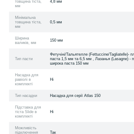
товщина тіста,
4,8 мм
мм
Мінімальна
товщина тіста,
0,5 мм
мм
Ширина
150 мм
валиків, мм
Фетучіні/Тальятелле (Fettuccine/Tagliatelle)- 
Тип пасти
паста 1,5 мм та 6,5 мм , Лазанья (Lasagne) - 
широка паста 150 мм
Насадка для
равіолі в
Ні
комплекті
Тип насадки
Насадка для серії Atlas 150
Підставка для
тіста Slide в
Ні
комплекті
Можливість
підключення
Так