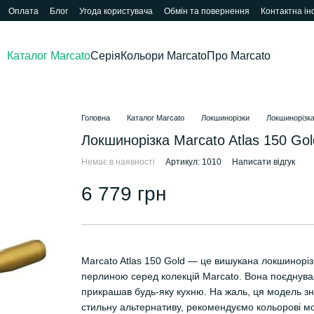
Оплата
Блог
Угода користувача
Обмін та повернення
Контактна і
Каталог Marcato
Серія
Кольори Marcato
Про Marcato
Головна
Каталог Marcato
Локшинорізки
Локшинорізка
Локшинорізка Marcato Atlas 150 Gol
Немає в наявності
Артикул: 1010
Написати відгук
6 779 грн
Marcato Atlas 150 Gold — це вишукана локшиноріз
перлиною серед колекцій Marcato. Вона поєднувала 
прикрашав будь-яку кухню. На жаль, ця модель зн
стильну альтернативу, рекомендуємо кольорові мод