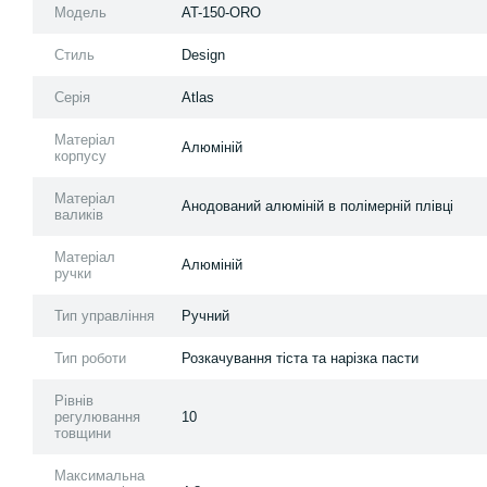
Модель
AT-150-ORO
Стиль
Design
Серія
Atlas
Матеріал
Алюміній
корпусу
Матеріал
Анодований алюміній в полімерній плівці
валиків
Матеріал
Алюміній
ручки
Тип управління
Ручний
Тип роботи
Розкачування тіста та нарізка пасти
Рівнів
регулювання
10
товщини
Максимальна