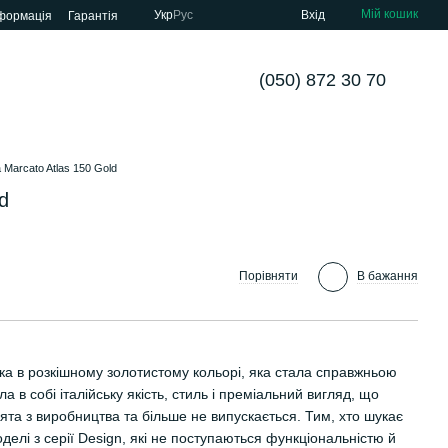
Мій кошик
Укр
Рус
Вхід
нформація
Гарантія
(050) 872 30 70
 Marcato Atlas 150 Gold
d
Порівняти
В бажання
ка в розкішному золотистому кольорі, яка стала справжньою
в собі італійську якість, стиль і преміальний вигляд, що
ята з виробництва та більше не випускається. Тим, хто шукає
елі з серії Design, які не поступаються функціональністю й