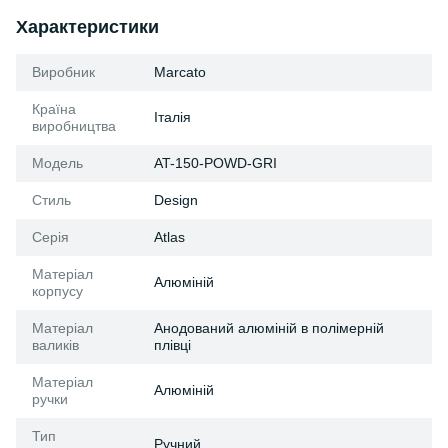
Характеристики
Виробник
Marcato
Країна
Італія
виробництва
Модель
AT-150-POWD-GRI
Стиль
Design
Серія
Atlas
Матеріал
Алюміній
корпусу
Матеріал
Анодований алюміній в полімерній
валиків
плівці
Матеріал
Алюміній
ручки
Тип
Ручний