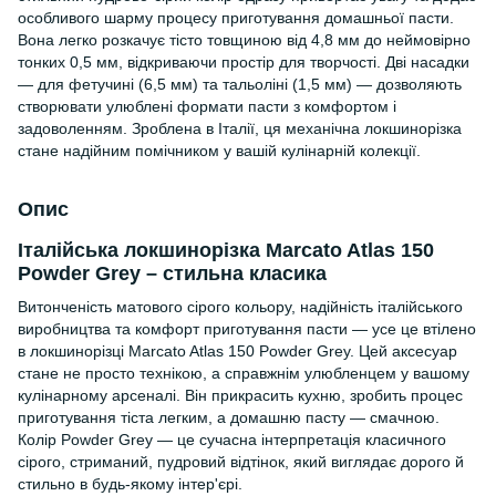
особливого шарму процесу приготування домашньої пасти.
Вона легко розкачує тісто товщиною від 4,8 мм до неймовірно
тонких 0,5 мм, відкриваючи простір для творчості. Дві насадки
— для фетучині (6,5 мм) та тальоліні (1,5 мм) — дозволяють
створювати улюблені формати пасти з комфортом і
задоволенням. Зроблена в Італії, ця механічна локшинорізка
стане надійним помічником у вашій кулінарній колекції.
Опис
Італійська локшинорізка Marcato Atlas 150
Powder Grey – стильна класика
Витонченість матового сірого кольору, надійність італійського
виробництва та комфорт приготування пасти — усе це втілено
в локшинорізці Marcato Atlas 150 Powder Grey. Цей аксесуар
стане не просто технікою, а справжнім улюбленцем у вашому
кулінарному арсеналі. Він прикрасить кухню, зробить процес
приготування тіста легким, а домашню пасту — смачною.
Колір Powder Grey — це сучасна інтерпретація класичного
сірого, стриманий, пудровий відтінок, який виглядає дорого й
стильно в будь-якому інтер'єрі.