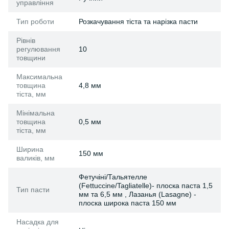
управління
Тип роботи
Розкачування тіста та нарізка пасти
Рівнів
регулювання
10
товщини
Максимальна
товщина
4,8 мм
тіста, мм
Мінімальна
товщина
0,5 мм
тіста, мм
Ширина
150 мм
валиків, мм
Фетучіні/Тальятелле
(Fettuccine/Tagliatelle)- плоска паста 1,5
Тип пасти
мм та 6,5 мм , Лазанья (Lasagne) -
плоска широка паста 150 мм
Насадка для