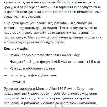
вуличок середньовічних містечок. Його обрали не лише за
красу, а й за універсальність — він гармонійно поєднується як
із дерев’яними кухнями в стилі кантрі, так і з мінімалістичними
сучасними інтер’єрами.
І ще один факт: усі насадки від
Marcato
— від спагеті до
равіолі — підходять до цієї моделі. Тож з часом ви зможете
перетворити свою механічну локшинорізку на повноцінну
паста-станцію. Marcato — це коли кожна дрібниця продумана,
а стиль і функціональність ідуть поруч.
Комплектація:
Локшинорізка Marcato Atlas 150 Powder Grey
Насадка 2-в-1: для фетучіні (6,5 мм) та тальоліні (1,5 мм)
Ручка для обертання валиків
Затискач для фіксації на столі
Інструкція
Ручна локшинорізка
Marcato Atlas 150 Powder Grey — це
подарунок, який варто зробити собі. Вона змінює уявлення
про домашню пасту та робить приготування не просто
процесом, а ритуалом. Додайте до цього трохи натхнення,