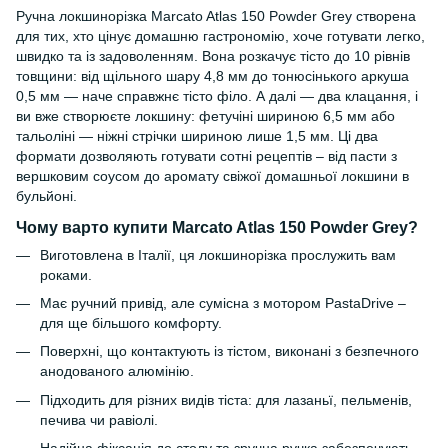
Ручна локшинорізка Marcato Atlas 150 Powder Grey створена
для тих, хто цінує домашню гастрономію, хоче готувати легко,
швидко та із задоволенням. Вона розкачує тісто до 10 рівнів
товщини: від щільного шару 4,8 мм до тонюсінького аркуша
0,5 мм — наче справжнє тісто філо. А далі — два клацання, і
ви вже створюєте локшину: фетучіні шириною 6,5 мм або
тальоліні — ніжні стрічки шириною лише 1,5 мм. Ці два
формати дозволяють готувати сотні рецептів – від пасти з
вершковим соусом до аромату свіжої домашньої локшини в
бульйоні.
Чому варто купити Marcato Atlas 150 Powder Grey?
Виготовлена в Італії, ця локшинорізка прослужить вам
роками.
Має ручний привід, але сумісна з мотором PastaDrive –
для ще більшого комфорту.
Поверхні, що контактують із тістом, виконані з безпечного
анодованого алюмінію.
Підходить для різних видів тіста: для лазаньї, пельменів,
печива чи равіолі.