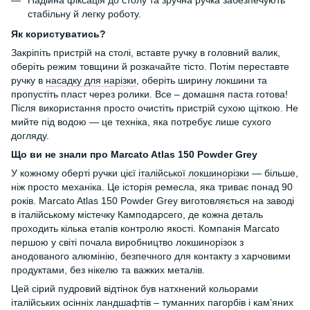
Надійна фіксація до столу та зручна ручка забезпечують
стабільну й легку роботу.
Як користуватись?
Закріпіть пристрій на столі, вставте ручку в головний валик,
оберіть режим товщини й розкачайте тісто. Потім переставте
ручку в
насадку для нарізки
, оберіть ширину локшини та
пропустіть пласт через ролики. Все – домашня паста готова!
Після використання просто очистіть пристрій сухою щіткою. Не
мийте під водою — це техніка, яка потребує лише сухого
догляду.
Що ви не знали про Marcato Atlas 150 Powder Grey
У кожному оберті ручки цієї
італійської локшинорізки
— більше,
ніж просто механіка. Це історія ремесла, яка триває понад 90
років. Marcato Atlas 150 Powder Grey виготовляється на заводі
в італійському містечку Камподарсего, де кожна деталь
проходить кілька етапів контролю якості. Компанія Marcato
першою у світі почала виробництво локшинорізок з
анодованого алюмінію, безпечного для контакту з харчовими
продуктами, без нікелю та важких металів.
Цей сірий пудровий відтінок був натхнений кольорами
італійських осінніх ландшафтів – туманних пагорбів і кам’яних