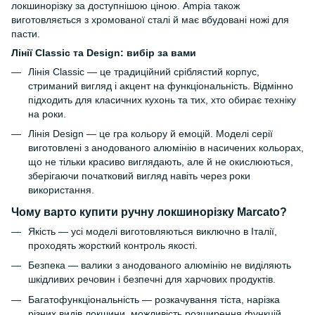
локшинорізку за доступнішою ціною. Ampia також
виготовляється з хромованої сталі й має вбудовані ножі для
пасти.
Лінії Classic та Design: вибір за вами
Лінія Classic — це традиційний сріблястий корпус,
стриманий вигляд і акцент на функціональність. Відмінно
підходить для класичних кухонь та тих, хто обирає техніку
на роки.
Лінія Design — це гра кольору й емоцій. Моделі серії
виготовлені з анодованого алюмінію в насичених кольорах,
що не тільки красиво виглядають, але й не окислюються,
зберігаючи початковий вигляд навіть через роки
використання.
Чому варто купити ручну локшинорізку Marcato?
Якість — усі моделі виготовляються виключно в Італії,
проходять жорсткий контроль якості.
Безпека — валики з анодованого алюмінію не виділяють
шкідливих речовин і безпечні для харчових продуктів.
Багатофункціональність — розкачування тіста, нарізка
різних видів локшини, можливість розширення функцій.