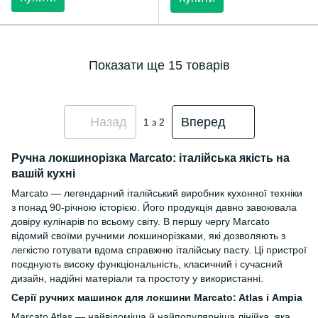
Показати ще 15 товарів
Назад
Вперед
1
з 2
Ручна локшинорізка Marcato: італійська якість на
вашій кухні
Marcato — легендарний італійський виробник кухонної техніки
з понад 90-річною історією. Його продукція давно завоювала
довіру кулінарів по всьому світу. В першу чергу Marcato
відомий своїми ручними локшинорізками, які дозволяють з
легкістю готувати вдома справжню італійську пасту. Ці пристрої
поєднують високу функціональність, класичний і сучасний
дизайн, надійні матеріали та простоту у використанні.
Серії ручних машинок для локшини Marcato: Atlas і Ampia
Marcato Atlas — найвідоміша й найпопулярніша лінійка, яка