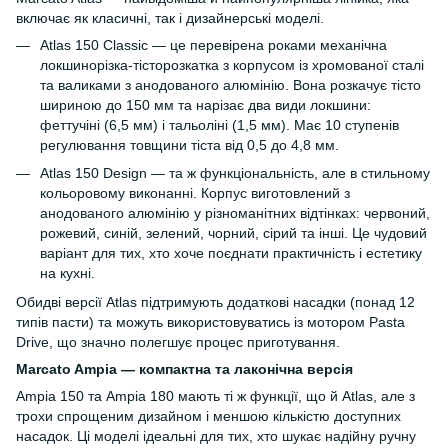
включає як класичні, так і дизайнерські моделі.
Atlas 150 Classic — це перевірена роками механічна
локшинорізка-тісторозкатка з корпусом із хромованої сталі
та валиками з анодованого алюмінію. Вона розкачує тісто
шириною до 150 мм та нарізає два види локшини:
феттучіні (6,5 мм) і тальоліні (1,5 мм). Має 10 ступенів
регулювання товщини тіста від 0,5 до 4,8 мм.
Atlas 150 Design — та ж функціональність, але в стильному
кольоровому виконанні. Корпус виготовлений з
анодованого алюмінію у різноманітних відтінках: червоний,
рожевий, синій, зелений, чорний, сірий та інші. Це чудовий
варіант для тих, хто хоче поєднати практичність і естетику
на кухні.
Обидві версії Atlas підтримують додаткові насадки (понад 12
типів пасти) та можуть використовуватись із мотором Pasta
Drive, що значно полегшує процес приготування.
Marcato Ampia — компактна та лаконічна версія
Ampia 150 та Ampia 180 мають ті ж функції, що й Atlas, але з
трохи спрощеним дизайном і меншою кількістю доступних
насадок. Ці моделі ідеальні для тих, хто шукає надійну ручну