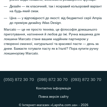
Дизайн — як класичний, так і яскравий кольоровий варіант
на будь-який смак.
Ціна — у відповідності до якості: від бюджетної серії Ampia
до преміум-дизайну Atlas Design.
Marcato — це не просто техніка, це філософія домашнього
приготування, натхнення й любов до їжі. Ручна машинка для
локшини Marcato стане вашим надійним партнером у
створенні смачної, натуральної та красивої пасти — день за
днем. Бажаєте готувати пасту як в Італії? Пора купити ручну
локшинорізку Marcato.
(050) 872 30 70
(098) 872 30 70
(093) 872 30 70
Контактна інформація
Повна версія сайту
© Інтернет-магазин «Lapsha.com.ua» - 2026