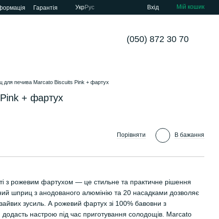
Мій кошик
Укр
Рус
Вхід
нформація
Гарантія
(050) 872 30 70
 для печива Marcato Biscuits Pink + фартух
 Pink + фартух
Порівняти
В бажання
кті з рожевим фартухом — це стильне та практичне рішення
ний шприц з анодованого алюмінію та 20 насадками дозволяє
зайвих зусиль. А рожевий фартух зі 100% бавовни з
 додасть настрою під час приготування солодощів. Marcato