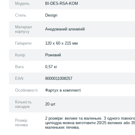
Модель
BI-DES-RSA-KOM
Стиль
Design
Матеріал
Анодований алюміній
корпусу
Габарити
120 x 60 x 215 мм
Колір
Рожевий
Вага
0,57 кг
EAN
8000011008257
Особливості
Фартух в комплекті
Кількість
20 шт
насадок
2 розміри: велике та маленьке. З одного повного
Розмір
циліндра можна виготовити 20/25 великих або 35
печива
маленьких печива.