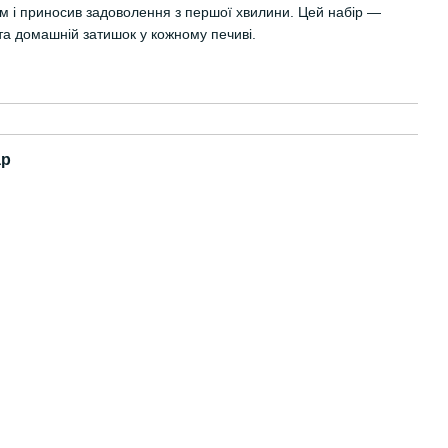
м і приносив задоволення з першої хвилини. Цей набір —
 та домашній затишок у кожному печиві.
ар