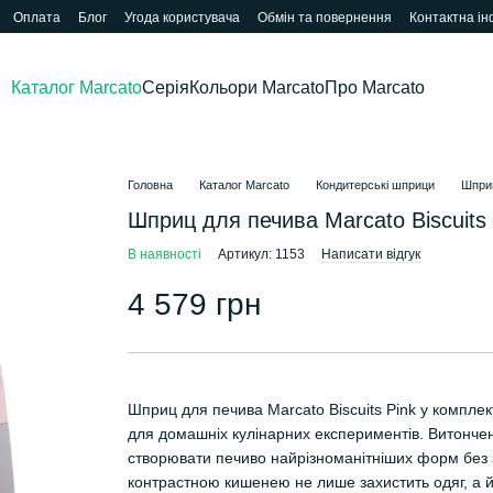
Оплата
Блог
Угода користувача
Обмін та повернення
Контактна і
Каталог Marcato
Серія
Кольори Marcato
Про Marcato
Головна
Каталог Marcato
Кондитерські шприци
Шприц
Шприц для печива Marcato Biscuits
В наявності
Артикул: 1153
Написати відгук
4 579 грн
Шприц для печива Marcato Biscuits Pink у компле
для домашніх кулінарних експериментів. Витонче
створювати печиво найрізноманітніших форм без 
контрастною кишенею не лише захистить одяг, а й