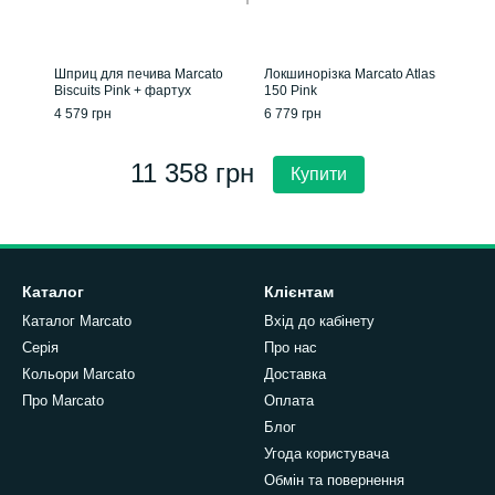
Шприц для печива Marcato
Локшинорізка Marcato Atlas
Biscuits Pink + фартух
150 Pink
4 579 грн
6 779 грн
11 358 грн
Купити
Каталог
Клієнтам
Каталог Marcato
Вхід до кабінету
Серія
Про нас
Кольори Marcato
Доставка
Про Marcato
Оплата
Блог
Угода користувача
Обмін та повернення