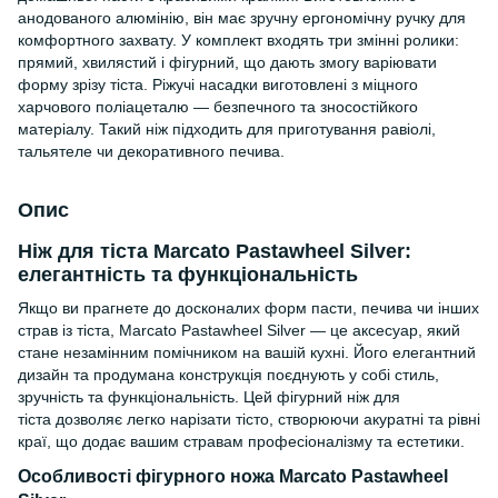
анодованого алюмінію, він має зручну ергономічну ручку для
комфортного захвату. У комплект входять три змінні ролики:
прямий, хвилястий і фігурний, що дають змогу варіювати
форму зрізу тіста. Ріжучі насадки виготовлені з міцного
харчового поліацеталю — безпечного та зносостійкого
матеріалу. Такий ніж підходить для приготування равіолі,
тальятеле чи декоративного печива.
Опис
Ніж для тіста Marcato Pastawheel Silver:
елегантність та функціональність
Якщо ви прагнете до досконалих форм пасти, печива чи інших
страв із тіста, Marcato Pastawheel Silver — це аксесуар, який
стане незамінним помічником на вашій кухні. Його елегантний
дизайн та продумана конструкція поєднують у собі стиль,
зручність та функціональність. Цей ф
ігурний ніж для
тіста
дозволяє легко нарізати тісто, створюючи акуратні та рівні
краї, що додає вашим стравам професіоналізму та естетики.
Особливості фігурного ножа Marcato Pastawheel