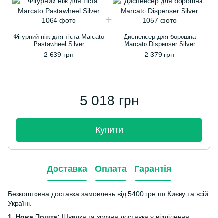
Фігурний ніж для тіста Marcato
Диспенсер для борошна
Ф
Pastawheel Silver
Marcato Dispenser Silver
2 639 грн
2 379 грн
5 018 грн
Купити
Доставка
Оплата
Гарантія
Безкоштовна доставка замовлень від 5400 грн по Києву та всій
Україні.
1. Нова Пошта:
Швидка та зручна доставка у відділення,