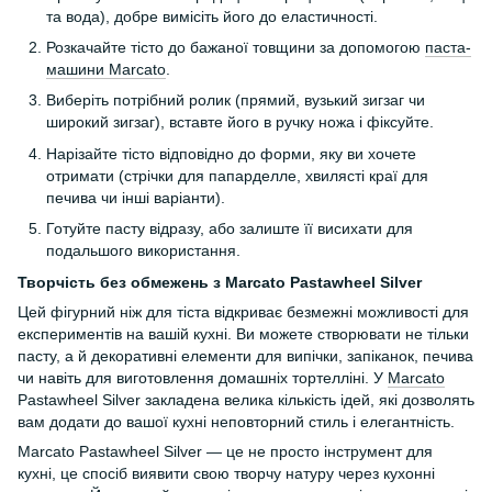
та вода), добре вимісіть його до еластичності.
Розкачайте тісто до бажаної товщини за допомогою
паста-
машини Marcato
.
Виберіть потрібний ролик (прямий, вузький зигзаг чи
широкий зигзаг), вставте його в ручку ножа і фіксуйте.
Нарізайте тісто відповідно до форми, яку ви хочете
отримати (стрічки для папарделле, хвилясті краї для
печива чи інші варіанти).
Готуйте пасту відразу, або залиште її висихати для
подальшого використання.
Творчість без обмежень з Marcato Pastawheel Silver
Цей ф
ігурний ніж для тіста
відкриває безмежні можливості для
експериментів на вашій кухні. Ви можете створювати не тільки
пасту, а й декоративні елементи для випічки, запіканок, печива
чи навіть для виготовлення домашніх тортелліні. У
Marcato
Pastawheel Silver закладена велика кількість ідей, які дозволять
вам додати до вашої кухні неповторний стиль і елегантність.
Marcato Pastawheel Silver — це не просто інструмент для
кухні, це спосіб виявити свою творчу натуру через кухонні