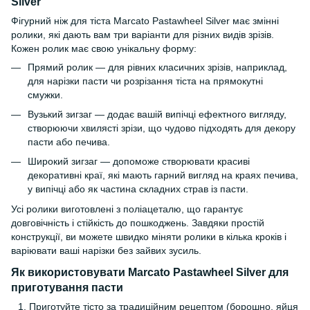
Silver
Фігурний ніж для тіста Marcato Pastawheel Silver має змінні
ролики, які дають вам три варіанти для різних видів зрізів.
Кожен ролик має свою унікальну форму:
Прямий ролик — для рівних класичних зрізів, наприклад,
для нарізки пасти чи розрізання тіста на прямокутні
смужки.
Вузький зигзаг — додає вашій випічці ефектного вигляду,
створюючи хвилясті зрізи, що чудово підходять для декору
пасти або печива.
Широкий зигзаг — допоможе створювати красиві
декоративні краї, які мають гарний вигляд на краях печива,
у випічці або як частина складних страв із пасти.
Усі ролики виготовлені з поліацеталю, що гарантує
довговічність і стійкість до пошкоджень. Завдяки простій
конструкції, ви можете швидко міняти ролики в кілька кроків і
варіювати ваші нарізки без зайвих зусиль.
Як використовувати Marcato Pastawheel Silver для
приготування пасти
Приготуйте тісто за традиційним рецептом (борошно, яйця