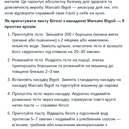
металів. Це гарантує абсолютну безпеку для здоров’я та
довговічність виробу. Marcato Bigoli — аксесуар для тих, хто
хоче відтворити справжній смак Італії у себе на кухні.
Як приготувати пасту Біголі з насадкою Marcato Bigoli — 5
простих кроків:
Приготуйте тісто. Змішайте 200 г борошна (можна взяти
гречане або пшеничне) з 2 яйцями або невеликою
кількістю води. Замісіть щільне, еластичне тісто й залиште
його «відпочити» під плівкою на 20–30 хвилин.
Розкачайте тісто. Розділіть тісто на порції, злегка
припорошіть борошном та розкачайте на машинці до
товщини близько 2–3 мм.
Встановіть насадку Bigoli. Замініть стандартну насадку на
насадку Marcato Bigoli та підготуйте машинку до нарізки.
Пропустіть тісто через насадку. Акуратно подавайте
розкачане тісто через насадку, отримуючи товсті круглі
нитки пасти — справжні біголі.
Приготуйте пасту. Відваріть біголі у підсоленій воді
протягом 5–7 хвилин і подавайте з улюбленим соусом —
м’ясним, грибним або класичним венеціанським з