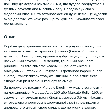
локшину діаметром близько 3,5 мм, що чудово поєднується з
густими соусами або м’ясними рагу. Насадка сумісна з
моделями Atlas 150 та встановлюється дуже легко. Це чудовий
вибір для тих, хто хоче розширити кулінарні можливості своєї
паста-машини.
Опис
Bigoli — це традиційна італійська паста родом із Венеції, що
вирізняється товстою круглою формою (близько 3,5 мм у
діаметрі). Вона щільна, пружна й добре підходить для подачі з
насиченими соусами — м’ясними, грибними або навіть
рибними, як того вимагає класичний рецепт «біголі з
анчоусами». Історично її готували з гречаного борошна, але
сьогодні також використовують пшеничне або яєчне тісто,
створюючи різні варіації кольору та смаку.
За допомогою насадки Marcato Bigoli, яку можна встановити
на локшинорізки Marcato Atlas 150 або Marcato Roller 150, ви
зможете приготувати пасту біголі діаметром 3,5 мм. Насадка
виготовлена з корпусом із хромованої сталі та роликами з
анодованого алюмінієвого сплаву, що не містить важких