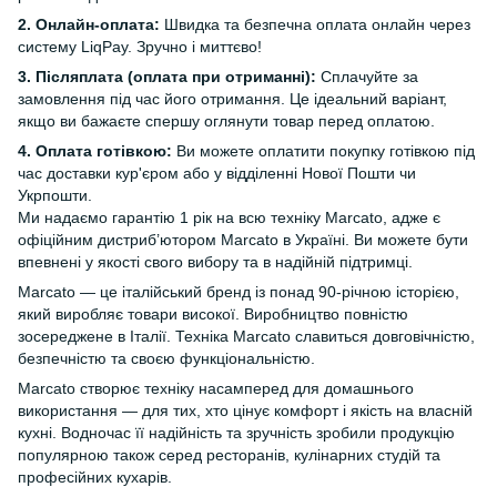
2. Онлайн-оплата:
Швидка та безпечна оплата онлайн через
систему LiqPay. Зручно і миттєво!
3. Післяплата (оплата при отриманні):
Сплачуйте за
замовлення під час його отримання. Це ідеальний варіант,
якщо ви бажаєте спершу оглянути товар перед оплатою.
4. Оплата готівкою:
Ви можете оплатити покупку готівкою під
час доставки кур'єром або у відділенні Нової Пошти чи
Укрпошти.
Ми надаємо гарантію 1 рік на всю техніку Marcato, адже є
офіційним дистриб’ютором Marcato в Україні. Ви можете бути
впевнені у якості свого вибору та в надійній підтримці.
Marcato — це італійський бренд із понад 90-річною історією,
який виробляє товари високої. Виробництво повністю
зосереджене в Італії. Техніка Marcato славиться довговічністю,
безпечністю та своєю функціональністю.
Marcato створює техніку насамперед для домашнього
використання — для тих, хто цінує комфорт і якість на власній
кухні. Водночас її надійність та зручність зробили продукцію
популярною також серед ресторанів, кулінарних студій та
професійних кухарів.