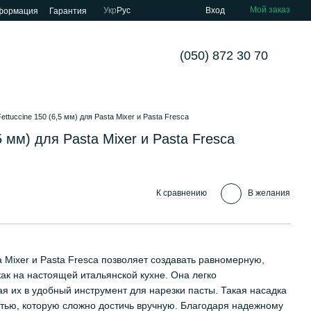
Мой заказ
Укр
Рус
Вход
нформация
Гарантия
(050) 872 30 70
ttuccine 150 (6,5 мм) для Pasta Mixer и Pasta Fresca
5 мм) для Pasta Mixer и Pasta Fresca
К сравнению
В желания
a Mixer и Pasta Fresca позволяет создавать равномерную,
ак на настоящей итальянской кухне. Она легко
я их в удобный инструмент для нарезки пасты. Такая насадка
тью, которую сложно достичь вручную. Благодаря надежному