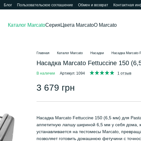
Блог
Пользовательское соглашение
Обмен и возврат
Контактная и
Каталог Marcato
Серия
Цвета Marcato
О Marcato
Главная
Каталог Marcato
Насадки
Насадка Marcato Fe
Насадка Marcato Fettuccine 150 (6,
В наличии
Артикул: 1094
1 отзыв
3 679 грн
Насадка Marcato Fettuccine 150 (6,5 мм) для Past
аппетитную лапшу шириной 6,5 мм у себя дома, к
устанавливается на тестомесы Marcato, превраща
позволяет готовить домашнюю фетучини с точнос