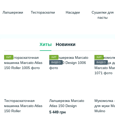
Лапшерезки
Тестораскатки
Насадки
Сушилки для
пасты
Хиты
Новинки
ХИТ
ХИТ
ХИТ
ВИДЕО
ВИДЕО
Тестораскаточная
Лапшерезка Marcato
Мукомолка 
машинка Marcato Atlas
Atlas 150 Design
для муки Ma
150 Roller
Mulino
5 449 грн