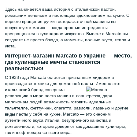
Здесь начинается ваша история с итальянской пастой,
домашним печеньем и настоящим вдохновением на кухне. С
первого вращения ручки тестораскаточной машины вы
почувствуете магию — когда простые ингредиенты
превращаются в кулинарное искусство. Вместе с Marcato вы
создаете не просто блюда, а моменты, полные вкуса, тепла и
уюта.
Интернет-магазин Marcato в Украине
— место,
где кулинарные мечты становятся
реальностью!
С 1938 года Marcato остается признанным лидером в
производстве техники для домашней пасты.
Именно этот
итальянский бренд совершил
революцию в мире паста машин и лапшерезок, даря
миллионам людей возможность готовить идеальные
тальятелле, феттучини, спагетти, равиоли, лазанью и другие
виды пасты у себя на кухне. Marcato — это синоним
аутентичного вкуса Италии, безупречного качества и
долговечности, которым доверяют как домашние кулинары,
так и шеф-повара со всего мира.