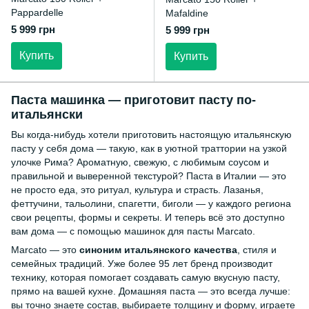
Pappardelle
Mafaldine
5 999 грн
5 999 грн
Купить
Купить
Паста машинка — приготовит пасту по-
итальянски
Вы когда-нибудь хотели приготовить настоящую итальянскую
пасту у себя дома — такую, как в уютной траттории на узкой
улочке Рима? Ароматную, свежую, с любимым соусом и
правильной и выверенной текстурой? Паста в Италии — это
не просто еда, это ритуал, культура и страсть. Лазанья,
феттучини, тальолини, спагетти, биголи — у каждого региона
свои рецепты, формы и секреты. И теперь всё это доступно
вам дома — с помощью машинок для пасты Marcato.
Marcato — это
синоним итальянского качества
, стиля и
семейных традиций. Уже более 95 лет бренд производит
технику, которая помогает создавать самую вкусную пасту,
прямо на вашей кухне. Домашняя паста — это всегда лучше:
вы точно знаете состав, выбираете толщину и форму, играете