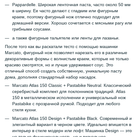
Pappardelle. Широкая ленточная паста, часто около 50 мм
в ширину. Ее часто делают с гладким или фигурным
краем, поэтому фигурный нож отлично подходит для
домашней версии. Хорошо сочетается с мясными рагу или
грибными соусами.
а также фигурные тальятеле или ленты для лазаньи.
После того как вы раскатали тесто с помощью машинки
Marcato, фигурный нож позволяет нарезать его в различные
декоративные формы с волнистым краем, которые не только
красиво смотрятся, но и лучше удерживают соус. Это
отличный способ создать собственную, уникальную пасту
дома, дополняя стандартный набор насадок.
Marcato Atlas 150 Classic + Pastabike Neutral. Классический
серебристый комплект для поклонников традиций. Atlas
150 в металлическом исполнении и универсальный нож
Pastabike с прозрачной ручкой. Подходит для любого
стиля кухни.
Marcato Atlas 150 Design + Pastabike Black. Современный и
элегантный вариант в черном цвете. Идеально впишется в
интерьер в стиле модерн или лофт. Машинка Design — это
не только функциональность, но и визуальное