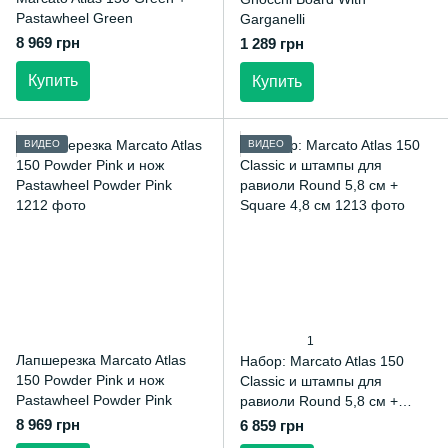
Pastawheel Green
Garganelli
8 969 грн
1 289 грн
Купить
Купить
ВИДЕО
ВИДЕО
1
Лапшерезка Marcato Atlas
Набор: Marcato Atlas 150
150 Powder Pink и нож
Classic и штампы для
Pastawheel Powder Pink
равиоли Round 5,8 см +
Square 4,8 см
8 969 грн
6 859 грн