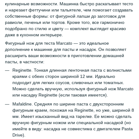
кулинарные возможности. Машинка быстро раскатывает тесто
и нарезает феттучини или тальятеле, чем помогает создавать
собственные формы: от фигурной лапши до заготовок для
равиоли, печенья или тортов. Кроме того, все гармонично
подобрано по стилю и цвету — комплект выглядит красиво
даже в кухонном интерьере.
Фигурный нож для теста Marcato — это идеальное
дополнение к машинке для пасты и насадок. Он позволяет
расширить ваши возможности в приготовлении домашней
пасты, в частности:
Reginette. Тонкая длинная ленточная паста с волнистыми
краями с обеих сторон шириной 12 мм. Идеально
подходит для легких соусов, сливочных или томатных.
Можно сделать вручную, используя фигурный нож Marcato
или насадку Reginette (если таковая имеется).
Mafaldine. Средняя по ширине паста с двухсторонним
фигурным краем, похожая на Reginette, но уже, шириной 8
мм. Имеет изысканный вид на тарелке. Ее можно сделать
вручную фигурным ножом или специальной насадкой (но
имейте в виду: насадка не совместима с двигателем Pasta
Drive).