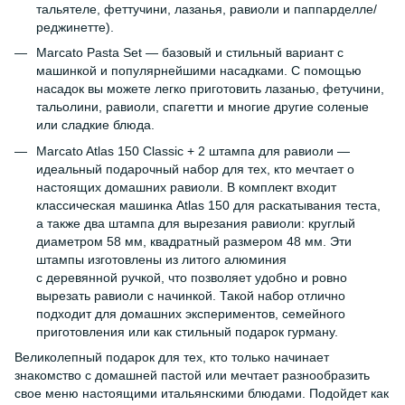
тальятеле, феттучини, лазанья, равиоли и паппарделле/
реджинетте).
Marcato Pasta Set — базовый и стильный вариант с
машинкой и популярнейшими насадками. С помощью
насадок вы можете легко приготовить лазанью, фетучини,
тальолини, равиоли, спагетти и многие другие соленые
или сладкие блюда.
Marcato Atlas 150 Classic + 2 штампа для равиоли —
идеальный подарочный набор для тех, кто мечтает о
настоящих домашних равиоли. В комплект входит
классическая машинка Atlas 150 для раскатывания теста,
а также два штампа для вырезания равиоли: круглый
диаметром 58 мм, квадратный размером 48 мм. Эти
штампы изготовлены из литого алюминия
с деревянной ручкой, что позволяет удобно и ровно
вырезать равиоли с начинкой. Такой набор отлично
подходит для домашних экспериментов, семейного
приготовления или как стильный подарок гурману.
Великолепный подарок для тех, кто только начинает
знакомство с домашней пастой или мечтает разнообразить
свое меню настоящими итальянскими блюдами. Подойдет как