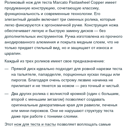
Роликовый нож для теста Marcato Pastawheel Copper имеет
продуманную конструкцию, сочетающую классику,
функциональность и современные технологии. Его
элегантный дизайн включает три сменных ролика, которые
легко фиксируются к эргономичной ручке. Конструкция ножа
обеспечивает легкую и быструю замену дисков — без
дополнительных инструментов. Ручка изготовлена ​​из прочного
анодированного алюминия и покрыта медным слоем, что не
только придает стильный вид, но и защищает от износа и
царапин.
Каждый из трех роликов имеет свое предназначение:
Прямой диск идеально подходит для ровной нарезки теста
на тальятеле, папарделле, порционных кусках пиццы или
пирогов. Благодаря очень острому лезвию начинка не
прилипает и не тянется за ножом — рез точный и чистый.
Два других ролика с волнистой кромкой (один с большим,
второй с меньшим зигзагом) позволяют создавать
оригинальные декоративные края для равиоли, печенья
или мини-пирожков. Они не нарушают структуру теста
даже при работе с тонкими слоями.
Этот
нож для теста и пасты
позволяет воплощать самые