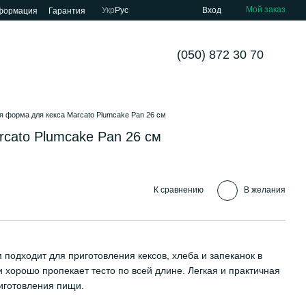
Мой заказ
Укр
Рус
Вход
нформация
Гарантия
(050) 872 30 70
 форма для кекса Marcato Plumcake Pan 26 см
cato Plumcake Pan 26 см
К сравнению
В желания
подходит для приготовления кексов, хлеба и запеканок в
хорошо пропекает тесто по всей длине. Легкая и практичная
иготовления пищи.