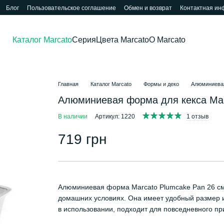
Блог
Пользовательское соглашение
Обмен и возврат
Контактная и
Каталог Marcato
Серия
Цвета Marcato
О Marcato
Главная
Каталог Marcato
Формы и деко
Алюминиевая
Алюминиевая форма для кекса Mar
В наличии
Артикул: 1220
1 отзыв
719 грн
Алюминиевая форма Marcato Plumcake Pan 26 см 
домашних условиях. Она имеет удобный размер и 
в использовании, подходит для повседневного пр