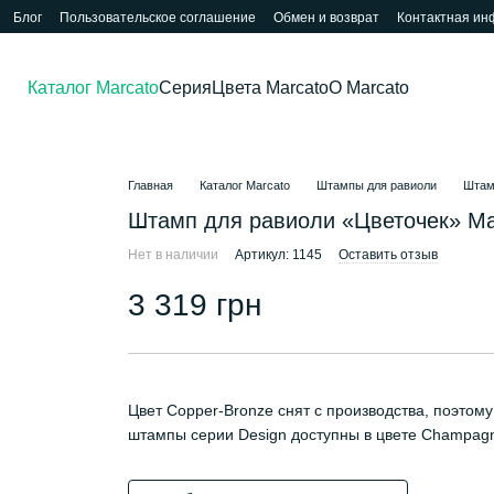
Блог
Пользовательское соглашение
Обмен и возврат
Контактная и
Каталог Marcato
Серия
Цвета Marcato
О Marcato
Главная
Каталог Marcato
Штампы для равиоли
Штамп
Штамп для равиоли «Цветочек» Mar
Нет в наличии
Артикул: 1145
Оставить отзыв
3 319 грн
Цвет Copper-Bronze снят с производства, поэтом
штампы серии Design доступны в цвете Champagn