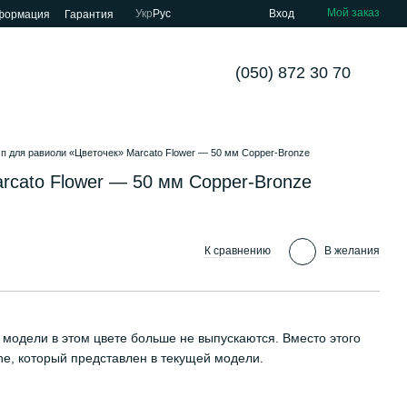
Мой заказ
Укр
Рус
Вход
нформация
Гарантия
(050) 872 30 70
 для равиоли «Цветочек» Marcato Flower — 50 мм Copper-Bronze
cato Flower — 50 мм Copper-Bronze
К сравнению
В желания
у модели в этом цвете больше не выпускаются. Вместо этого
e, который представлен в текущей модели.