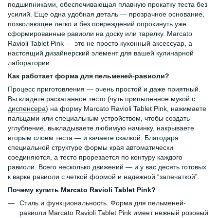
подшипниками, обеспечивающая плавную прокатку теста без
усилий. Еще одна удобная деталь — прозрачное основание,
позволяющее легко и без повреждений опрокинуть уже
сформированные равиоли на доску или тарелку. Marcato
Ravioli Tablet Pink — это не просто кухонный аксессуар, а
настоящий дизайнерский элемент для вашей кулинарной
лаборатории.
Как работает форма для пельменей-равиоли?
Процесс приготовления — очень простой и даже приятный.
Вы кладете раскатанное тесто (чуть припыленное мукой с
диспенсера
) на форму Marcato Ravioli Tablet Pink, нажимаете
пальцами или специальным устройством, чтобы создать
углубление, выкладываете любимую начинку, накрываете
вторым слоем теста — и качаете скалкой. Благодаря
специальной структуре формы края автоматически
соединяются, а тесто прорезается по контуру каждого
равиоли. Всего несколько движений — и у вас десять готовых
к варке равиоли с четкой формой и надежной “запечаткой”.
Почему купить Marcato Ravioli Tablet Pink?
Стиль и функциональность. Форма для пельменей-
равиоли Marcato Ravioli Tablet Pink имеет нежный розовый