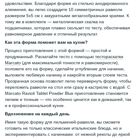
удовольствие. Благодаря форме из стильно анодированного
алюминия, вы легко создадите 10 симметричных равиоли
размером 5x5 см с аккуратными зигзагообразными краями. К
тому же в комплекте — металлическая скалка на
подшипниках, которая плавно скользит по тесту, обеспечивая
равномерное давление и отличный результат.
Как эта форма поможет вам на кухне?
Процесс приготовления с этой формой — простой и
продуманный. Раскатайте тесто с помощью
тестораскатки
Marcato
(для максимальной тонкости и равномерности),
положите его на форму, сделайте углубление для начинки,
выложите любимую начинку и накройте вторым слоем теста.
Прозрачная основа позволит легко перевернуть форму, чтобы
переложить равиоли на стол или сразу в кастрюлю с водой. С
Marcato Ravioli Tablet Powder Blue приготовление становится
легким и точным — что особенно ценится как в домашней, так
и в профессиональной кухне.
Вдохновение на каждый день
Имея такую форму для пельменей-равиоли, вы сможете
готовить не только классические итальянские блюда, но и
экспериментировать с начинками: от нежной рекоты до яркой