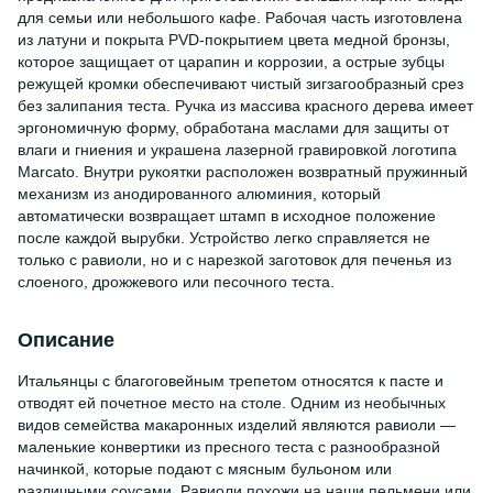
для семьи или небольшого кафе. Рабочая часть изготовлена
из латуни и покрыта PVD-покрытием цвета медной бронзы,
которое защищает от царапин и коррозии, а острые зубцы
режущей кромки обеспечивают чистый зигзагообразный срез
без залипания теста. Ручка из массива красного дерева имеет
эргономичную форму, обработана маслами для защиты от
влаги и гниения и украшена лазерной гравировкой логотипа
Marcato. Внутри рукоятки расположен возвратный пружинный
механизм из анодированного алюминия, который
автоматически возвращает штамп в исходное положение
после каждой вырубки. Устройство легко справляется не
только с равиоли, но и с нарезкой заготовок для печенья из
слоеного, дрожжевого или песочного теста.
Описание
Итальянцы с благоговейным трепетом относятся к пасте и
отводят ей почетное место на столе. Одним из необычных
видов семейства макаронных изделий являются равиоли —
маленькие конвертики из пресного теста с разнообразной
начинкой, которые подают с мясным бульоном или
различными соусами. Равиоли похожи на наши пельмени или