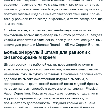
вареники. Главное отличие между ними заключается в том,
что тесто для итальянского блюда замешивают из муки и яиц,
поэтому готовые изделия имеют светло-желтый цвет. Кроме
того, у равиоли края всегда рифленые, а теста всегда больше,
чем начинки.
Ошибаются те, кто считает, что необычную пасту может
приготовить только шеф-повар именитого ресторана. Каждая
хозяйка справится с этим легко, если у нее есть специальный
штамп для равиоли Marcato Round — 65 мм Copper-Bronze.
Большой круглый штамп для равиоли с
зигзагообразным краем
Штамп состоит из рабочей части, деревянной рукояти и
возвратного пружинного механизма, позволяющего легким
нажатием руки вырубать заготовки. Основание рабочей части
сделано из высококачественной латуни с высоким, а
поверхность покрыта тонкой пленкой цвета медной бронзы,
которую наносят способом вакуумного напыления Physical
Vapor Deposition. Покрытие защищает основу от царапин и
коррозии, придает изделию красивый внешний вид и
повышает его долговечность. Режущая кромка оснащена
острыми зубьями, которые обеспечивают чистый разрез