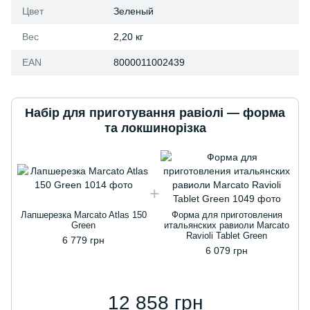
Цвет
Зеленый
Вес
2,20 кг
EAN
8000011002439
Набір для приготування равіолі — форма
та локшинорізка
Лапшерезка Marcato Atlas 150
Форма для приготовления
Green
итальянских равиоли Marcato
Ravioli Tablet Green
6 779 грн
6 079 грн
12 858 грн