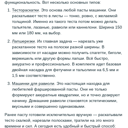
функциональность. Вот несколько основных типов:
Тестораскатки
. Это основа любой пасты машинки. Они
раскатывают тесто в листы — тонко, ровно, с желаемой
толщиной. Именно из такого теста потом можно делать
тальятеле, лазанью, равиоли или каннелони. Ширина 150
мм или 180 мм, на выбор.
Лапшерезки
. Их главная задача — нарезать уже
раскатанное тесто на полоски разной ширины. В
зависимости от насадки можно получить спагетти, биголи,
вермишель или другую формы лапши. Всё быстро,
аккуратно и профессионально. В комплекте идет базовая
двойная насадка для фетучини и тальолини на 6,5 мм и
1,5 мм соответственно.
Машинки для равиоли
. Это настоящая находка для
любителей фаршированной пасты. Они не только
формируют аккуратные квадратики, но и точно дозируют
начинку. Домашние равиоли становятся эстетическими,
вкусными и совершенно одинаковыми.
Ранее пасту готовили исключительно вручную — раскатывали
тесто скалкой, нарезали полосками, тратили на это много
времени и сил. А сегодня есть удобный и быстрый способ: