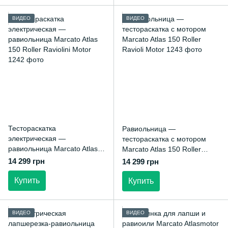
ВИДЕО
ВИДЕО
Тестораскатка
Равиольница —
электрическая —
тестораскатка с мотором
равиольница Marcato Atlas
Marcato Atlas 150 Roller
150 Roller Raviolini Motor
Ravioli Motor
14 299 грн
14 299 грн
Купить
Купить
ВИДЕО
ВИДЕО