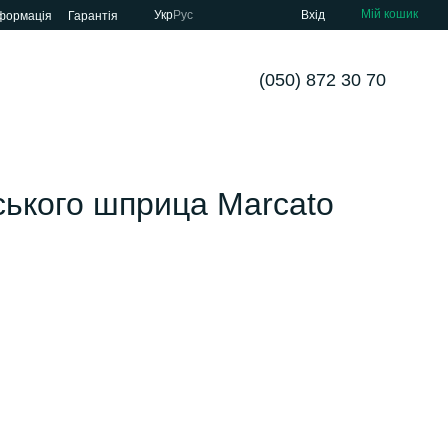
Мій кошик
Укр
Рус
Вхід
нформація
Гарантія
(050) 872 30 70
ького шприца Marcato