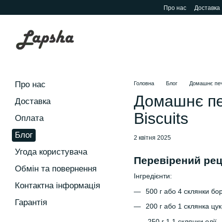
Перейти до основного контенту
Про нас
Доставка
Про нас
Головна
Блог
Домашнє печ
Домашнє пе
Доставка
Biscuits
Оплата
Блог
2 квітня 2025
Угода користувача
Перевірений рец
Обмін та повернення
Інгредієнти:
Контактна інформація
500 г або 4 склянки б
Гарантія
200 г або 1 склянка цу
250 г 1,1 склянки олії