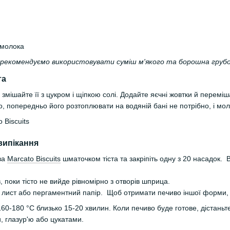
 молока
 рекомендуємо використовувати суміш м'якого та борошна грубо
та
змішайте її з цукром і щіпкою солі. Додайте яєчні жовтки й перемі
о, попередньо його розтоплювати на водяній бані не потрібно, і мол
випікання
ва
Marcato Biscuits
шматочком тіста та закріпіть одну з 20 насадок. 
в, поки тісто не вийде рівномірно з отворів шприца.
лист або пергаментний папір. Щоб отримати печиво іншої форми, н
160-180 °C близько 15-20 хвилин. Коли печиво буде готове, дістаньт
 глазур'ю або цукатами.