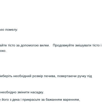
го помелу.
шайте тісто за допомогою вилки. Продовжуйте змішувати тісто і
око.
Виберіть необхідний розмір печива, повертаючи ручку під
еобхідно змінити насадку.
е його з дека і прикрасьте за бажанням варенням,