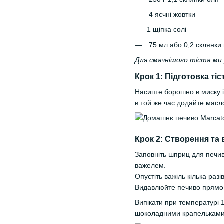
4 яєчні жовтки
1 щіпка солі
75 мл або 0,2 склянки
Для смачнішого тіста ми
Крок 1: Підготовка тіс
Насипте борошно в миску і 
в той же час додайте масл
Крок 2: Створення та 
Заповніть шприц для печи
важелем.
Опустіть важіль кілька разі
Видавлюйте печиво прямо 
Випікати при температурі 
шоколадними крапельками,