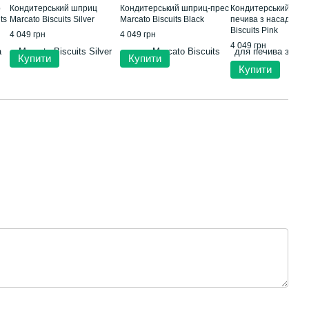
р
Кондитерський шприц
Кондитерський шприц-прес
Кондитерський шпр
ts
Marcato Biscuits Silver
Marcato Biscuits Black
печива з насадками
Biscuits Pink
4 049 грн
4 049 грн
4 049 грн
Купити
Купити
Купити