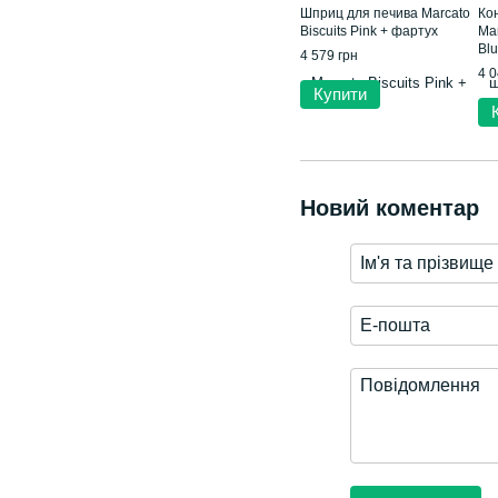
Шприц для печива Marcato
Ко
Biscuits Pink + фартух
Mar
Bl
4 579 грн
4 0
Купити
Новий коментар