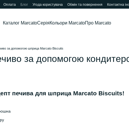
Оплата
Блог
Угода користувача
Обмін та повернення
Контактна і
Каталог Marcato
Серія
Кольори Marcato
Про Marcato
иво за допомогою шприца Marcato Biscuits
чиво за допомогою кондитерс
епт печива для шприца Marcato Biscuits!
орошна
кру