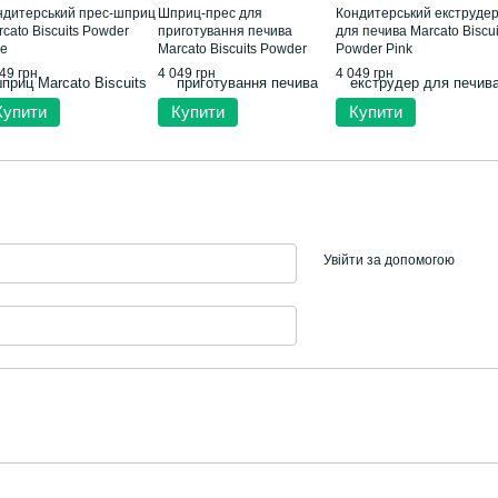
ндитерський прес-шприц
Шприц-прес для
Кондитерський екструде
cato Biscuits Powder
приготування печива
для печива Marcato Biscui
ue
Marcato Biscuits Powder
Powder Pink
Grey
49 грн
4 049 грн
4 049 грн
Купити
Купити
Купити
Увійти за допомогою