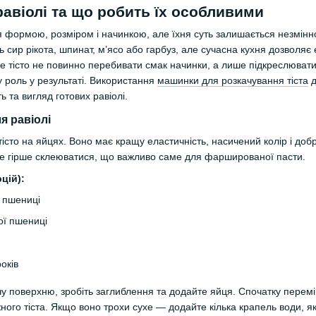
авіолі та що робить їх особливими
ся формою, розміром і начинкою, але їхня суть залишається незмін
 сир рікота, шпинат, м’ясо або гарбуз, але сучасна кухня дозволяє
ке тісто не повинно перебивати смак начинки, а лише підкреслювати
у роль у результаті. Використання
машинки для розкачування тіста
д
ь та вигляд готових равіолі.
я равіолі
 тісто на яйцях. Воно має кращу еластичність, насичений колір і д
же гірше склеюватися, що важливо саме для фаршированої пасти.
цій):
ї пшениці
ої пшениці
 поверхню, зробіть заглиблення та додайте яйця. Спочатку переміш
ого тіста. Якщо воно трохи сухе — додайте кілька крапель води, я