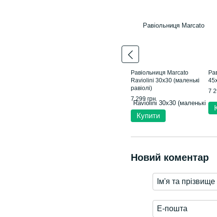
Равіольниця Marcato
Рав
Raviolini 30x30 (маленькі
45x
равіолі)
7 2
7 299 грн
Купити
Новий коментар