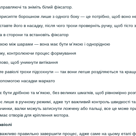
правляючі та зніміть білий фіксатор.
 присипте борошном лише з одного боку — це потрібно, щоб воно не
вставте його в насадку, після чого трохи проверніть ручку, щоб тісто
а в сторони та встановіть фіксатор
кою між шарами — вона має бути м’якою і однорідною
учку, контролюючи процес формування
пово, щоб уникнути витікання
е равіолі трохи підсохнути — так вони легше розділяються та кра
є бути дрібною та м’якою, без великих шматків, щоб рівномірно роз
 лише в ручному режимі, адже тут важливий контроль швидкості та 
ачинки, валки можуть затиснути ложчеку або пальці, все це може п
емає отворів для кріплення мотора.
авіолі
важливо правильно завершити процес, адже саме на цьому етапі фо