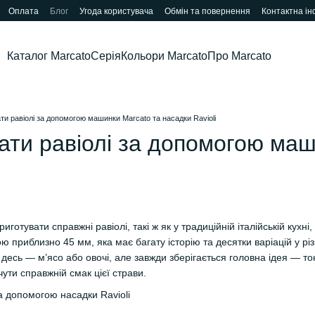
Оплата
Блог
Угода користувача
Обмін та повернення
Контактна і
Каталог Marcato
Серія
Кольори Marcato
Про Marcato
ти равіолі за допомогою машинки Marcato та насадки Ravioli
ати равіолі за допомогою маш
иготувати справжні равіолі, такі ж як у традиційній італійській кух
приблизно 45 мм, яка має багату історію та десятки варіацій у різни
 десь — м’ясо або овочі, але завжди зберігається головна ідея — т
ути справжній смак цієї страви.