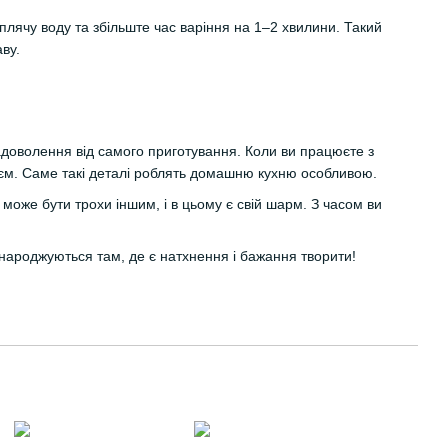
плячу воду та збільште час варіння на 1–2 хвилини. Такий
ву.
адоволення від самого приготування. Коли ви працюєте з
роєм. Саме такі деталі роблять домашню кухню особливою.
оже бути трохи іншим, і в цьому є свій шарм. З часом ви
народжуються там, де є натхнення і бажання творити!