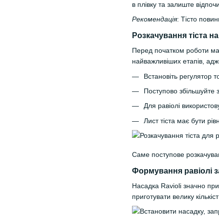
в плівку та залиште відпоч
Рекомендація
: Тісто пови
Розкачування тіста н
Перед початком роботи маш
найважливіших етапів, адж
Встановіть регулятор т
Поступово збільшуйте 
Для равіолі використо
Лист тіста має бути р
Саме поступове розкачуван
Формування равіолі з
Насадка Ravioli значно при
приготувати велику кількіс