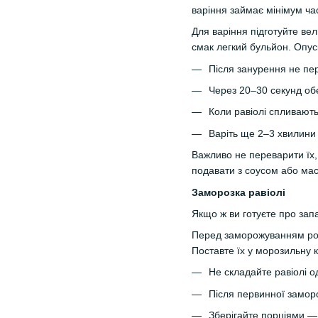
варіння займає мінімум ча
Для варіння підготуйте ве
смак легкий бульйон. Опус
Після занурення не пе
Через 20–30 секунд об
Коли равіолі спливають
Варіть ще 2–3 хвилини 
Важливо не переварити їх, 
подавати з соусом або ма
Заморозка равіолі
Якщо ж ви готуєте про запа
Перед заморожуванням розк
Поставте їх у морозильну к
Не складайте равіолі о
Після первинної заморо
Зберігайте порціями —