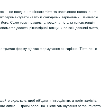
ною — це поєднання ніжного тіста та насиченого наповнення.
 експериментувати навіть із солодкими варіантами. Важливою
 його. Саме тому правильна товщина тіста та консистенція
опомагає досягти рівномірної товщини по всій довжині листа,
обре тримає форму під час формування та варіння. Тісто лише
айте виделкою, щоб об’єднати інгредієнти, а потім замісіть
кщо липке — трохи борошна. Після замішування загорніть тісто