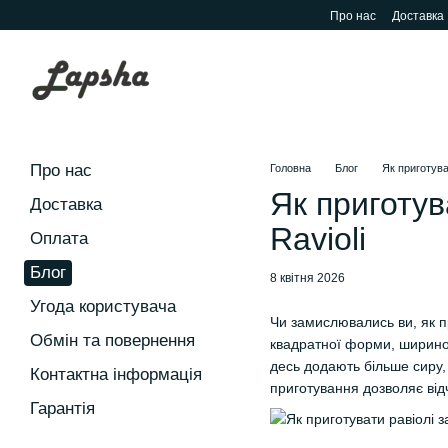
Перейти до основного контенту
Про нас
Доставка
Про нас
Головна
Блог
Як приготува
Як приготув
Доставка
Ravioli
Оплата
Блог
8 квітня 2026
Угода користувача
Чи замислювались ви, як пр
Обмін та повернення
квадратної форми, шириною 
десь додають більше сиру,
Контактна інформація
приготування дозволяє відч
Гарантія