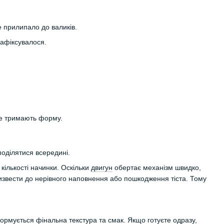
 прилипало до валиків.
 зафіксувалося.
ще тримають форму.
поділятися всередині.
кількості начинки. Оскільки
двигун
обертає механізм швидко,
ризвести до нерівного наповнення або пошкодження тіста. Тому
рмується фінальна текстура та смак. Якщо готуєте одразу,