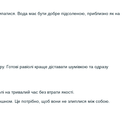
липатися. Вода має бути добре підсоленою, приблизно як на
ру. Готові равіолі краще діставати шумівкою та одразу
і на тривалий час без втрати якості.
ошном. Це потрібно, щоб вони не злиплися між собою.