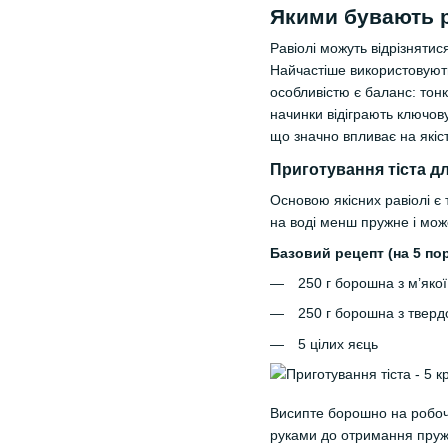
Якими бувають р
Равіолі можуть відрізняти
Найчастіше використовують
особливістю є баланс: тон
начинки відіграють ключов
що значно впливає на якіст
Приготування тіста дл
Основою якісних равіолі є
на воді менш пружне і мо
Базовий рецепт (на 5 пор
250 г борошна з м’яко
250 г борошна з тверд
5 цілих яєць
Висипте борошно на робочу
руками до отримання пружн