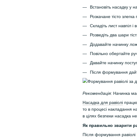
Встановіть насадку у на
Розкачане тісто злегка
Складіть лист навпіл і 
Розведіть два шари тіст
Додавайте начинку лож
Повільно обертайте р
Давайте начинку посту
Після формування дайт
Рекомендація
: Начинка ма
Насадка для равіолі
працює
то в процесі накладання н
в цілях безпеки насадка н
Як правильно зварити р
Після формування равіолі 