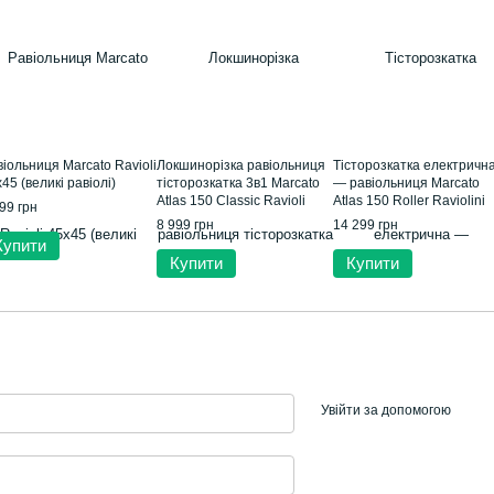
іольниця Marcato Ravioli
Локшинорізка равіольниця
Тісторозкатка електричн
45 (великі равіолі)
тісторозкатка 3в1 Marcato
— равіольниця Marcato
Atlas 150 Classic Ravioli
Atlas 150 Roller Raviolini
99 грн
Motor
8 999 грн
14 299 грн
Купити
Купити
Купити
Увійти за допомогою