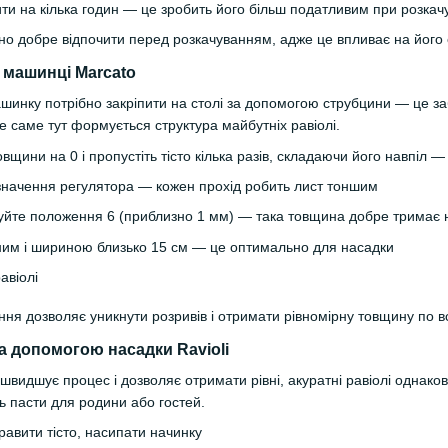
ити на кілька годин — це зробить його більш податливим при розкач
нно добре відпочити перед розкачуванням, адже це впливає на його 
а машинці Marcato
инку потрібно закріпити на столі за допомогою струбцини — це забе
е саме тут формується структура майбутніх равіолі.
овщини на 0 і пропустіть тісто кілька разів, складаючи його навпіл 
значення регулятора — кожен прохід робить лист тоншим
вуйте положення 6 (приблизно 1 мм) — така товщина добре тримає 
івним і шириною близько 15 см — це оптимально для насадки
ня дозволяє уникнути розривів і отримати рівномірну товщину по вс
а допомогою насадки Ravioli
швидшує процес і дозволяє отримати рівні, акуратні равіолі однако
ть пасти для родини або гостей.