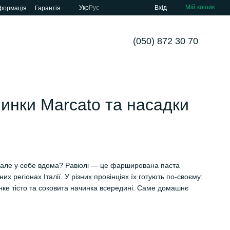
Мій кошик
Укр
Рус
Вхід
нформація
Гарантія
(050) 872 30 70
инки Marcato та насадки
ні, але у себе вдома? Равіолі — це фарширована паста
х регіонах Італії. У різних провінціях їх готують по-своєму:
онке тісто та соковита начинка всередині. Саме домашнє