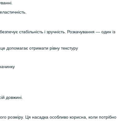
уванні.
еластичність.
зпечує стабільність і зручність. Розкачування — один із
— це допомагає отримати рівну текстуру
начинку
ій довжині.
вого розміру. Ця насадка особливо корисна, коли потрібно