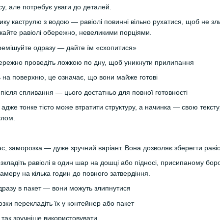
су, але потребує уваги до деталей.
лику каструлю з водою — равіолі повинні вільно рухатися, щоб не з
кайте равіолі обережно, невеликими порціями.
ремішуйте одразу — дайте їм «схопитися»
ережно проведіть ложкою по дну, щоб уникнути прилипання
 на поверхню, це означає, що вони майже готові
після спливання — цього достатньо для повної готовності
адже тонке тісто може втратити структуру, а начинка — свою тексту
слом.
с, заморозка — дуже зручний варіант. Вона дозволяє зберегти равіол
ладіть равіолі в один шар на дошці або підносі, присипаному бор
амеру на кілька годин до повного затвердіння.
дразу в пакет — вони можуть злипнутися
зки перекладіть їх у контейнер або пакет
 так зручніше використовувати