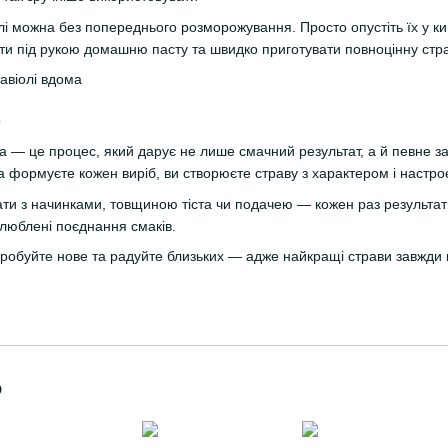
лі можна без попереднього розморожування. Просто опустіть їх у ки
ти під рукою домашню пасту та швидко приготувати повноцінну стра
o
а — це процес, який дарує не лише смачний результат, а й певне з
та формуєте кожен виріб, ви створюєте страву з характером і наст
ти з начинками, товщиною тіста чи подачею — кожен раз результат м
улюблені поєднання смаків.
пробуйте нове та радуйте близьких — адже найкращі страви завжди 
о