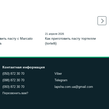
6
21 апреля 2026
вить пасту с Marcato
Как приготовить пасту тортелли
a
(tortelli)
Контактная информация
(050) 872 30 70
Viber
(098) 872 30 70
Telegram
(093) 872 30 70
lapsha.com.ua@gmail.com
Перезвонить вам?