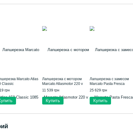
пшерезка Marcato Atlas
Лапшерезка с мотором
Лапшерезка с замесом
 Classic
Marcato Atlasmotor 220 v
Marcato Pasta Fresca
19 грн
11 539 грн
25 629 грн
Купить
Купить
Купить
рий