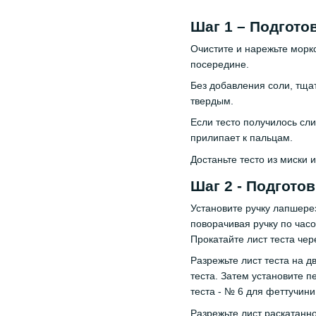
Шаг 1 – Подготов
Очистите и нарежьте морко
посередине.
Без добавления соли, тща
твердым.
Если тесто получилось сл
прилипает к пальцам.
Достаньте тесто из миски 
Шаг 2 - Подготов
Установите ручку лапшере
поворачивая ручку по час
Прокатайте лист теста чер
Разрежьте лист теста на д
теста. Затем установите 
теста - № 6 для феттучини
Разрежьте лист раскатанно