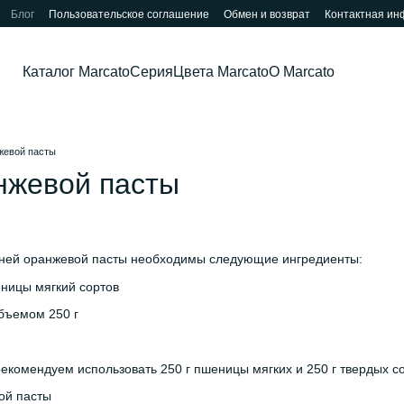
Блог
Пользовательское соглашение
Обмен и возврат
Контактная и
Каталог Marcato
Серия
Цвета Marcato
О Marcato
жевой пасты
нжевой пасты
ней оранжевой пасты необходимы следующие ингредиенты:
шеницы мягкий сортов
объемом 250 г
екомендуем использовать 250 г пшеницы мягких и 250 г твердых со