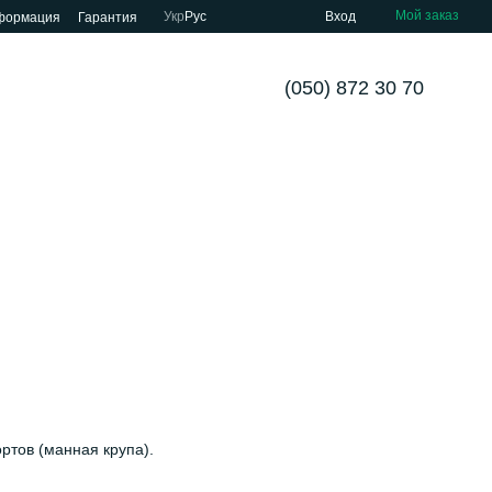
Мой заказ
Укр
Рус
Вход
нформация
Гарантия
(050) 872 30 70
ртов (манная крупа).