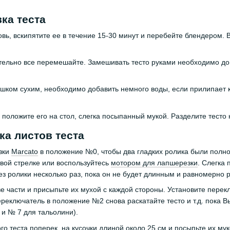
ка теста
вь, вскипятите ее в течение 15-30 минут и перебейте блендером. В
тельно все перемешайте. Замешивать тесто руками необходимо до 
ишком сухим, необходимо добавить немного воды, если прилипает к
и положите его на стол, слегка посыпанный мукой. Разделите тесто 
ка листов теста
зки
Marcato
в положение №0, чтобы два гладких ролика были полнос
овой стрелке или воспользуйтесь
мотором для лапшерезки
. Слегка
ез ролики несколько раз, пока он не будет длинным и равномерно 
ве части и присыпьте их мухой с каждой стороны. Установите пере
переключатель в положение №2 снова раскатайте тесто и т.д. пок
 и № 7 для тальолини).
го теста поперек, на кусочки длиной около 25 см и посыпьте их мук