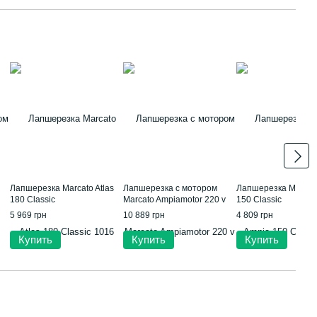
Лапшерезка Marcato Atlas
Лапшерезка с мотором
Лапшерезка Marcat
180 Classic
Marcato Ampiamotor 220 v
150 Classic
5 969 грн
10 889 грн
4 809 грн
Купить
Купить
Купить