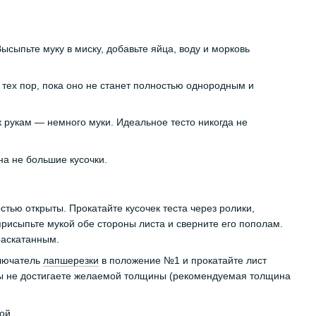
ысыпьте муку в миску, добавьте яйца, воду и морковь
тех пор, пока оно не станет полностью однородным и
 рукам — немного муки. Идеальное тесто никогда не
на не большие кусочки.
тью открыты. Прокатайте кусочек теста через ролики,
 присыпьте мукой обе стороны листа и сверните его пополам.
раскатанным.
ключатель
лапшерезки
в положение №1 и прокатайте лист
а Вы не достигаете желаемой толщины (рекомендуемая толщина
ой.